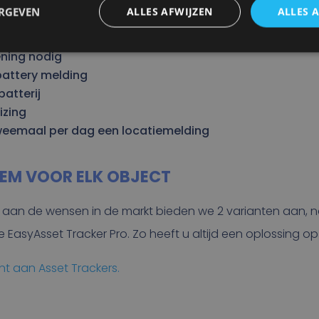
ERGEVEN
ALLES AFWIJZEN
ALLES 
ei objecten
e
ning nodig
attery melding
atterij
izing
 tweemaal per dag een locatiemelding
EM VOOR ELK OBJECT
aan de wensen in de markt bieden we 2 varianten aan, na
EasyAsset Tracker Pro. Zo heeft u altijd een oplossing o
nt aan Asset Trackers.