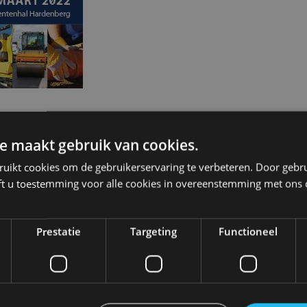
2022 vinden in de Evenementenhal in Hardenberg de Infra 
eld staat voor u klaar. Zo vindt u informatie over onze 
e maakt gebruik van cookies.
enpark, onze betoncentrale software, camerasysteme
ruikt cookies om de gebruikerservaring te verbeteren. Door gebr
ft u toestemming voor alle cookies in overeenstemming met ons 
en oplossingen voor effectief asset management.
toegangskaarten aan
Prestatie
Targeting
Functioneel
agement