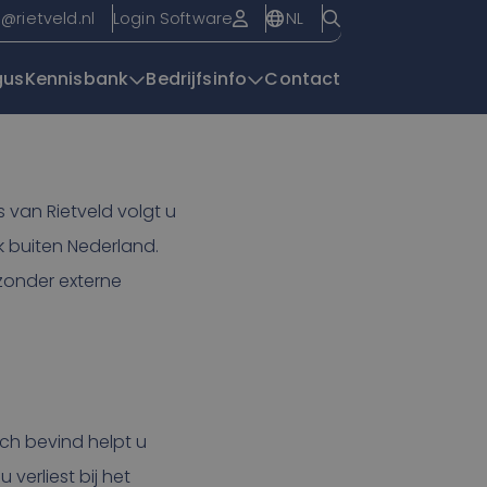
NL
o@rietveld.nl
Login Software
gus
Kennisbank
Bedrijfsinfo
Contact
Overzichtspagin
 van Rietveld volgt u
 buiten Nederland.
zonder externe
ich bevind helpt u
verliest bij het