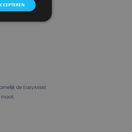
ACCEPTEREN
melijk de EasyAsset
p maat.