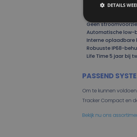
Europa dekking
DETAILS WE
Geschikt voor allerl
Eenvoudige montag
Geen stroomvoorzie
Automatische low-b
Interne oplaadbare b
Robuuste IP68-behu
Life Time 5 jaar bij
PASSEND SYSTE
Om te kunnen voldoen 
Tracker Compact en de 
Bekijk nu ons assortime