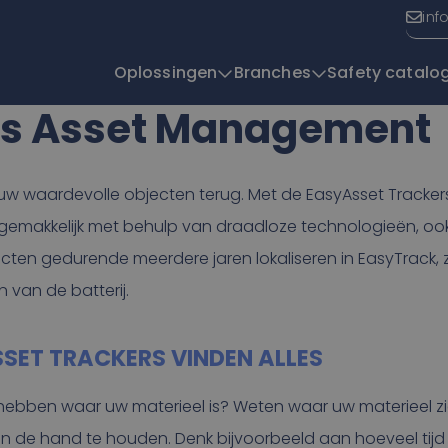
inf
Oplossingen
Branches
Safety catalo
os Asset Management
T
uw waardevolle objecten terug. Met de EasyAsset Trackers
gemakkelijk met behulp van draadloze technologieën, ook
cten gedurende meerdere jaren lokaliseren in EasyTrack, 
 van de batterij.
SSET TRACKERS VINDEN ALLES
ijk hebben waar uw materieel is? Weten waar uw materieel z
n de hand te houden. Denk bijvoorbeeld aan hoeveel tijd u 