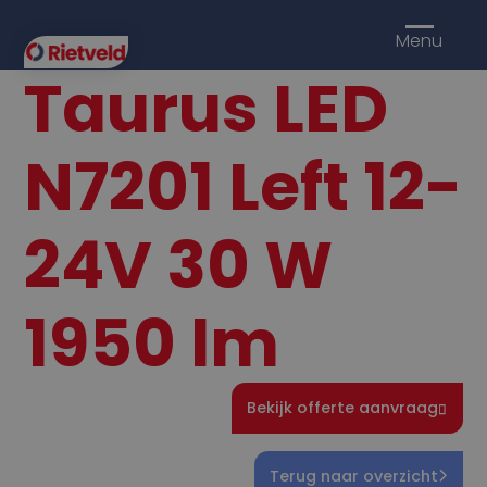
Menu
Taurus LED
N7201 Left 12-
24V 30 W
1950 lm
Bekijk offerte aanvraag
Terug naar overzicht