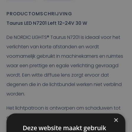
PRODUCTOMSCHRIJVING
Taurus LED N7201 Left 12-24V 30 W
De NORDIC LIGHTS® Taurus N7201 is ideaal voor het
verlichten van korte afstanden en wordt
voornamelijk gebruikt in machinekamers en ruimtes
waar een prettige en egale verlichting gevraagd
wordt. Een witte diffuse lens zorgt ervoor dat
degenen die in de lichtbundel werken niet verblind
worden.
Het lichtpatroon is ontworpen om schaduwen tot
een minimum te beperken. De Taurus N7201 heeft
×
maar liefst 54 LED's en een lichtopbrengst van 1950
Deze website maakt gebruik