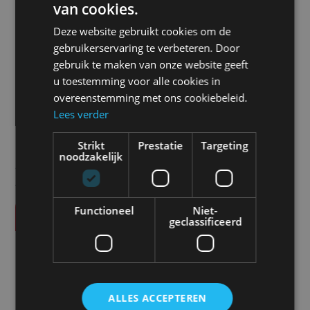
van cookies.
lumen.
Deze website gebruikt cookies om de
Verkrijgbaar met stroomaansluiting rechts of links.
gebruikerservaring te verbeteren. Door
gebruik te maken van onze website geeft
Prijs
u toestemming voor alle cookies in
overeenstemming met ons cookiebeleid.
€
299,00
Lees verder
Strikt
Prestatie
Targeting
noodzakelijk
Alle vermelde prijzen zijn exclusief btw tenzij anders
vermeld.
Functioneel
Niet-
Vraag offerte aan
geclassificeerd
SPECIFICATIES
Theoretische Lumen
3100 Lumen
ALLES ACCEPTEREN