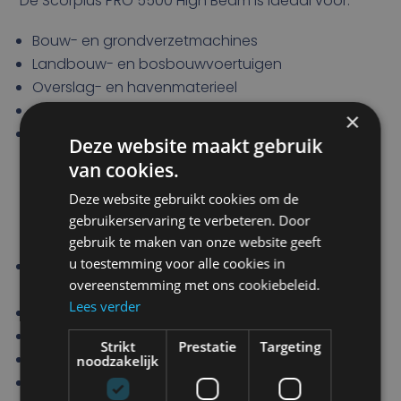
De Scorpius PRO 5500 High Beam is ideaal voor:
Bouw- en grondverzetmachines
Landbouw- en bosbouwvoertuigen
Overslag- en havenmaterieel
Industriële machines met hoge trillingbelasting
×
Voertuigen waar een
gerichte lichtbundel op
Deze website maakt gebruik
afstand
nodig is
van cookies.
Deze website gebruikt cookies om de
gebruikerservaring te verbeteren. Door
Garantie & certificeringen
gebruik te maken van onze website geeft
u toestemming voor alle cookies in
Garantie:
5 jaar fabrieksgaranties op
overeenstemming met ons cookiebeleid.
lichtopbrengst
Lees verder
Trillingstest:
tot 15,3 Grms (10–2000 Hz)
Schokbestendigheid:
60 G
Strikt
Prestatie
Targeting
Corrosietest:
240 uur zoutnevel (ISO 9227)
noodzakelijk
EMC / elektrische normen:
CISPR 25 Class 5, EN