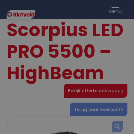
Menu
Scorpius LED
PRO 5500 –
HighBeam
Bekijk offerte aanvraag
Terug naar overzicht