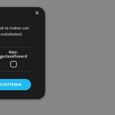
×
uik te maken van
cookiebeleid.
Niet-
geclassificeerd
ACCEPTEREN