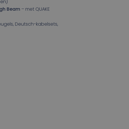
men)
igh Beam
– met QUAKE
gels, Deutsch-kabelsets,