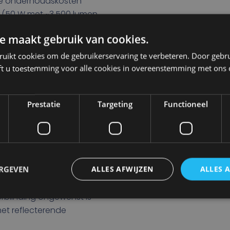
e onderhoudskosten
(50 W met ~3.500 lumen
e maakt gebruik van cookies.
pbrengst en prestaties
 PRO-kwaliteit
–
ruikt cookies om de gebruikerservaring te verbeteren. Door gebr
reme omstandigheden
ft u toestemming voor alle cookies in overeenstemming met ons 
Prestatie
Targeting
Functioneel
re-Free is ideaal voor:
t van personeel werken (bijv.
s met beperkte zichtlijnen
ERGEVEN
ALLES AFWIJZEN
ALLES 
 heftrucks
 nachtelijke
blinding ongewenst is
et reflecterende