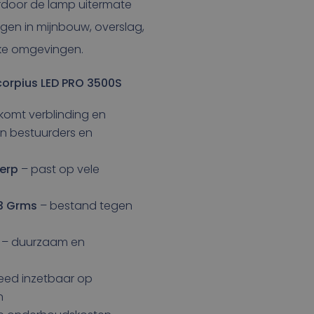
aardoor de lamp uitermate
igen in mijnbouw, overslag,
jke omgevingen.
orpius LED PRO 3500S
komt verblinding en
an bestuurders en
erp
– past op vele
,3 Grms
– bestand tegen
– duurzaam en
eed inzetbaar op
n