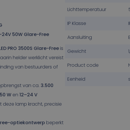
Lichttemperatuur
IP Klasse
G
2-24V 50W Glare-Free
Aansluiting
 LED PRO 3500S Glare-Free
is
Gewicht
arin helder werklicht vereist
Product code
blinding van bestuurders of
Eenheid
topbrengst van ca.
3.500
 50 W
en
12–24 V
t deze lamp kracht, precisie
Free-optiekontwerp
beperkt