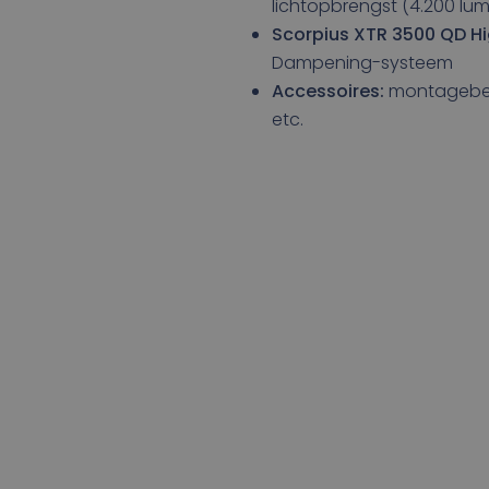
lichtopbrengst (4.200 lu
Scorpius XTR 3500 QD H
Dampening-systeem
Accessoires
:
montagebeu
etc.