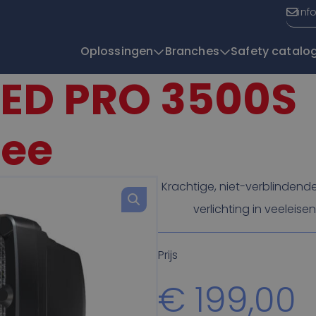
inf
Oplossingen
Branches
Safety catalo
LED PRO 3500S
T
ree
Krachtige, niet-verblindend
verlichting in veelei
Prijs
€
199,00