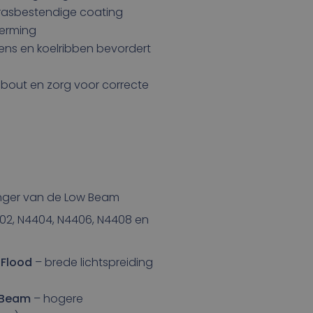
rasbestendige coating
herming
lens en koelribben bevordert
bout en zorg voor correcte
anger van de Low Beam
02, N4404, N4406, N4408 en
 Flood
– brede lichtspreiding
 Beam
– hogere