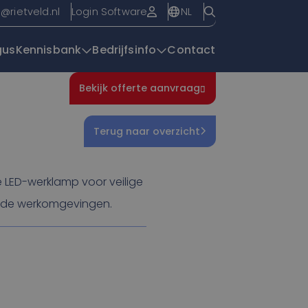
NL
o@rietveld.nl
Login Software
gus
Kennisbank
Bedrijfsinfo
Contact
Bekijk offerte aanvraag
Overzichtspagin
Terug naar overzicht
e LED-werklamp voor veilige
sende werkomgevingen.