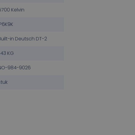
5700 Kelvin
IP6K9K
Built-in Deutsch DT-2
1,43 KG
NO-984-9026
stuk