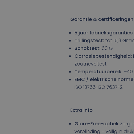
Garantie & certificeringen
5 jaar fabrieksgaranties
Trillingstest:
tot 15,3 Grm
Schoktest:
60 G
Corrosiebestendigheid:
zoutneveltest
Temperatuurbereik:
–40 
EMC / elektrische norme
ISO 13766, ISO 7637-2
Extra info
Glare-Free-optiek
zorgt 
verblinding – veilig in d