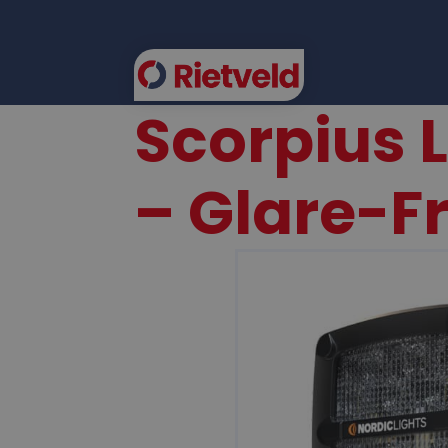
Scorpius 
FLEE
– Glare-F