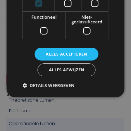
kosten bespaart op vervanging en energieverbruik.
Functioneel
Niet-
Prijs
geclassificeerd
€
122,00
ALLES ACCEPTEREN
Alle vermelde prijzen zijn exclusief btw tenzij anders
vermeld.
ALLES AFWIJZEN
Vraag offerte aan
DETAILS WEERGEVEN
SPECIFICATIES
Theoretische Lumen
1200 Lumen
Operationele Lumen