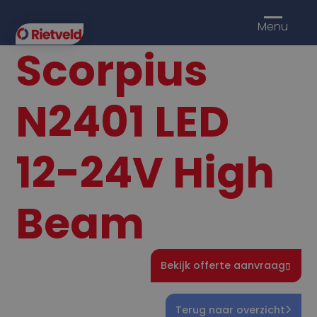
Menu
Scorpius
N2401 LED
12-24V High
Beam
Bekijk offerte aanvraag
Terug naar overzicht