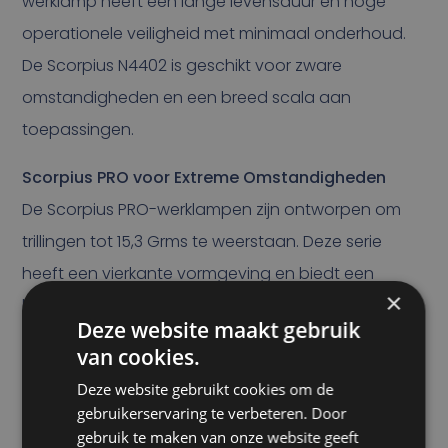
werklamp heeft een lange levensduur en hoge
operationele veiligheid met minimaal onderhoud.
De Scorpius N4402 is geschikt voor zware
omstandigheden en een breed scala aan
toepassingen.
Scorpius PRO voor Extreme Omstandigheden
De Scorpius PRO-werklampen zijn ontworpen om
trillingen tot 15,3 Grms te weerstaan. Deze serie
heeft een vierkante vormgeving en biedt een
×
lichtopbrengst van 2000 tot 4400 lumen.
Deze website maakt gebruik
De Scorpius-serie is onze populairste reeks en
van cookies.
wordt breed ingezet in sectoren zoals mijnbouw,
Deze website gebruikt cookies om de
gebruikerservaring te verbeteren. Door
bouw, bosbouw, transport, hulpverlening,
gebruik te maken van onze website geeft