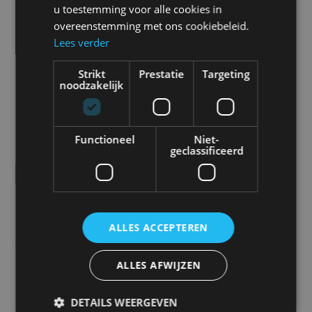
landbouw en materiaalverwerking. Dankzij de
u toestemming voor alle cookies in
asymmetrische brede floodfunctie levert deze
overeenstemming met ons cookiebeleid.
Lees verder
lamp het beste lichtpatroon op de markt, ideaal
voor grote, open ruimtes.
Strikt
Prestatie
Targeting
noodzakelijk
Onderstaand meerdere uitvoeringen:
Functioneel
Niet-
geclassificeerd
SP N4402 High Beam
SP N4402 Low Beam
ALLES ACCEPTEREN
Prijs
ALLES AFWIJZEN
€
259,00
DETAILS WEERGEVEN