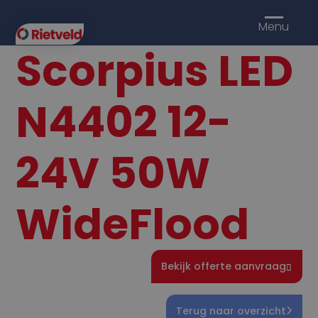
Menu
Scorpius LED
N4402 12-
24V 50W
WideFlood
Bekijk offerte aanvraag
Terug naar overzicht