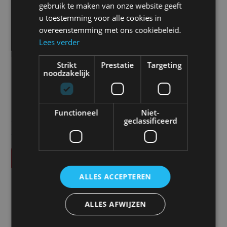
gebruik te maken van onze website geeft
Ideaal dus bij een veldspuit met een boom van
u toestemming voor alle cookies in
enkele tientallen meters lang.
overeenstemming met ons cookiebeleid.
Lees verder
Prijs
Strikt
Prestatie
Targeting
noodzakelijk
€
119,00
Functioneel
Niet-
Alle vermelde prijzen zijn exclusief btw tenzij anders
geclassificeerd
vermeld.
Vraag offerte aan
ALLES ACCEPTEREN
SPECIFICATIES
Stroomverbruik
ALLES AFWIJZEN
42 Watt