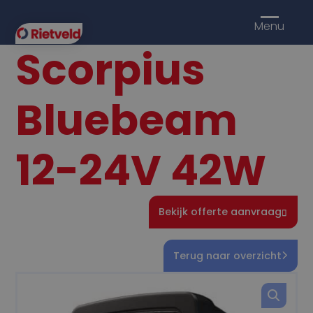
Menu
Scorpius
Bluebeam
12-24V 42W
Bekijk offerte aanvraag
Terug naar overzicht