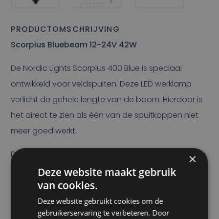
PRODUCTOMSCHRIJVING
Scorpius Bluebeam 12-24V 42W
De Nordic Lights Scorpius 400 Blue is speciaal
ontwikkeld voor veldspuiten. Deze LED werklamp
verlicht de gehele lengte van de boom. Hierdoor is
het direct te zien als één van de spuitkoppen niet
meer goed werkt.
Dit kan er namelijk voor zorgen dat een deel van de
×
gewassen geen beschermingsmiddelen krijgt en
Deze website maakt gebruik
van cookies.
daardoor onvoldoende groeit of overwoekerd
wordt door onkruid. Het blauwe licht van de
Deze website gebruikt cookies om de
gebruikerservaring te verbeteren. Door
Scorpius 400 Blue dringt extra ver door water.