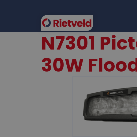
N7301 Pict
FLEE
30W Flood