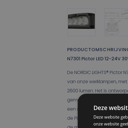
PRODUCTOMSCHRIJVIN
N7301 Pictor LED 12-24V 3
De NORDIC LIGHTS® Pictor N
van onze werklampen, met 
2600 lumen. Het is ontwor
gemonteerd op apparatuur
Deze websit
een specifiek gebied te op
Deze website geb
de Pictor maakt het de m
onze website gee
de markt. De Pictor N7301 w