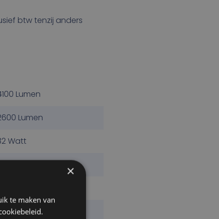
lusief btw tenzij anders
4100 Lumen
2600 Lumen
32 Watt
5700 Kelvin
×
IP6K9K
uik te maken van
Built-in Deutsch DT-2
cookiebeleid.