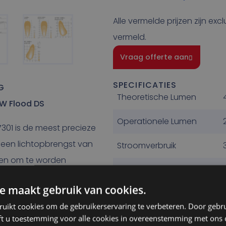
Alle vermelde prijzen zijn exc
vermeld.
Vraag offerte aan
SPECIFICATIES
G
Theoretische Lumen
0W Flood DS
Operationele Lumen
7301 is de meest precieze
een lichtopbrengst van
Stroomverbruik
pen om te worden
Lichttemperatuur
armen om de verlichting in
e maakt gebruik van cookies.
timaliseren. Het ontwerp van
IP Klasse
ruikt cookies om de gebruikerservaring te verbeteren. Door gebr
eest duurzame armatuur op
Aansluiting
ft u toestemming voor alle cookies in overeenstemming met ons 
ordt voornamelijk gebruikt in