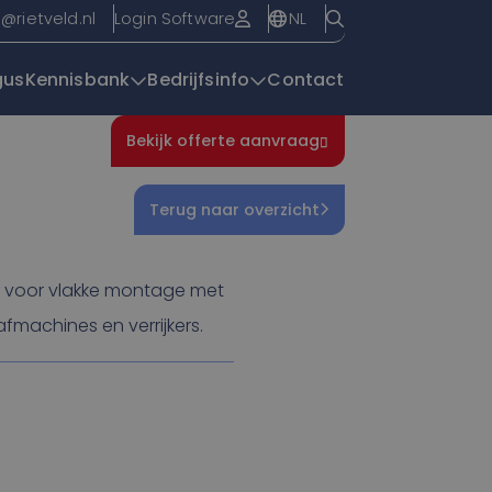
NL
o@rietveld.nl
Login Software
gus
Kennisbank
Bedrijfsinfo
Contact
Bekijk offerte aanvraag
Overzichtspagin
Terug naar overzicht
amp voor vlakke montage met
fmachines en verrijkers.