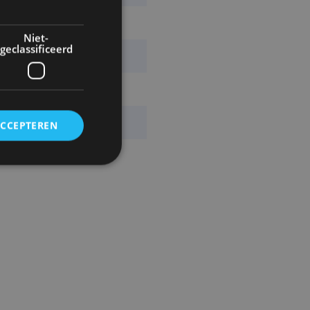
Flood
Niet-
geclassificeerd
1,67 KG
NO-987-102B
STUKS
ACCEPTEREN
Nordic Lights