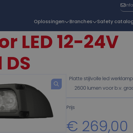
inf
Oplossingen
Branches
Safety catalo
or LED 12-24V
T
 DS
Platte stijlvolle led werkl
2600 lumen voor b.v. graa
Prijs
€
269,00