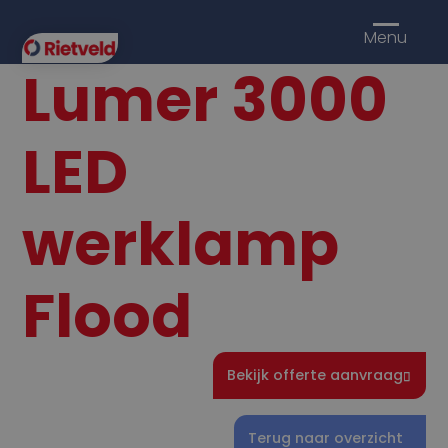
Menu
Lumer 3000
LED
werklamp
Flood
Bekijk offerte aanvraag
Terug naar overzicht