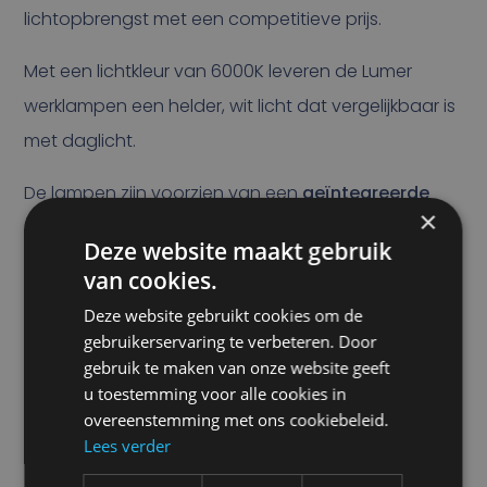
lichtopbrengst met een competitieve prijs.
Met een lichtkleur van 6000K leveren de Lumer
werklampen een helder, wit licht dat vergelijkbaar is
met daglicht.
De lampen zijn voorzien van een
geïntegreerde
×
Deutsch-connector
, wat zorgt voor een veilige en
Deze website maakt gebruik
waterdichte aansluiting en het installeren
van cookies.
eenvoudig maakt. Bovendien zorgt de
RVS beugel
Deze website gebruikt cookies om de
voor een stevige en corrosiebestendige montage,
gebruikerservaring te verbeteren. Door
zelfs onder de zwaarste omstandigheden.
gebruik te maken van onze website geeft
u toestemming voor alle cookies in
Kortom:
Lumer werklampen combineren duurzame
overeenstemming met ons cookiebeleid.
Lees verder
materialen, helder licht en slimme aansluittechniek