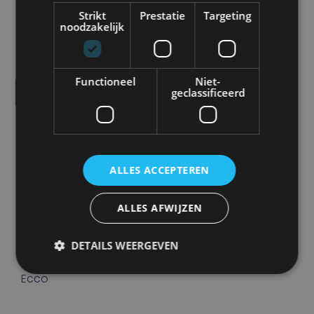
Strikt
Prestatie
Targeting
noodzakelijk
Alle vermelde prijzen zijn exclusief btw tenzij anders
vermeld.
Functioneel
Niet-
Vraag offerte aan
geclassificeerd
SPECIFICATIES
Product code
VA-EW2440
ALLES ACCEPTEREN
Eenheid
ALLES AFWIJZEN
STUKS
DETAILS WEERGEVEN
Merk
Ecco