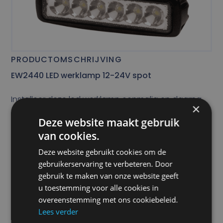
PRODUCTOMSCHRIJVING
EW2440 LED werklamp 12-24V spot
Installeer deze led werklamp eenmalig en daarna
×
heb je dankzij de lange levensduur geen omkijken
Deze website maakt gebruik
meer naar de lamp. Mede vanwege de
van cookies.
energiezuinige lampen in de EW2440 is de
Deze website gebruikt cookies om de
levensduur op 80 000 uur geschat.
gebruikerservaring te verbeteren. Door
gebruik te maken van onze website geeft
Prijs
u toestemming voor alle cookies in
overeenstemming met ons cookiebeleid.
€
58,50
Lees verder