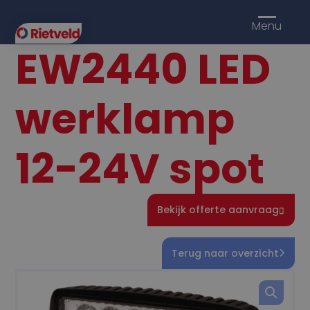
Menu
EW2440 LED
werklamp
12-24V spot
Bekijk offerte aanvraag
Terug naar overzicht