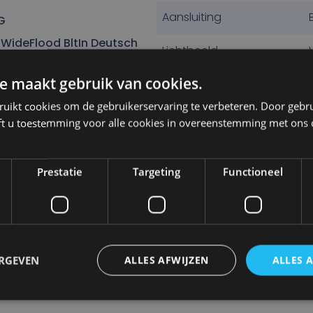
Aansluiting
G
WideFlood BltIn Deutsch
Lichtbeeld
e maakt gebruik van cookies.
Gewicht
ruikt cookies om de gebruikerservaring te verbeteren. Door gebr
tgewicht, gebruiksvriendelijk
Product code
ft u toestemming voor alle cookies in overeenstemming met ons 
atronen: flood, wide flood
Eenheid
 ronde bouwvorm, misstaat
Prestatie
Targeting
Functioneel
420 op geen enkele cabine.
Merk
ouw, landbouw en
ERGEVEN
ALLES AFWIJZEN
ALLES 
rm met eenvoudige