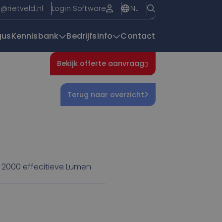
NL
o@rietveld.nl
Login Software
gus
Kennisbank
Bedrijfsinfo
Contact
Bekijk offerte aanvraag
Overzichtspagin
Terug naar overzicht
2000 effecitieve Lumen