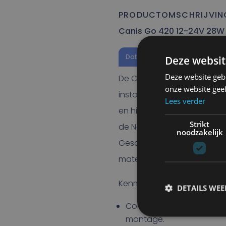
PRODUCTOMSCHRIJVIN
Canis Go 420 12-24V 28W 
Datasheet
Deze websit
Deze website geb
De Canis GO 420 is een lich
onze website gee
instapmodel met drie lichtp
Lees verder
en high beam. Vanwege de
Strikt
de Nordic Lights Canis GO 
noodzakelijk
Geschikt voor bouw, bosb
materiaalbehandeling.
Kenmerken:
DETAILS WE
Compacte, vierkante vo
montage.