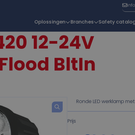
inf
Oplossingen
Branches
Safety catalo
420 12-24V
T
lood BltIn
Ronde LED werklamp met 
Prijs