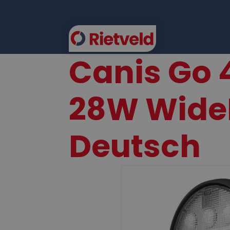
Canis Go 
FLEE
28W WideF
Deutsch