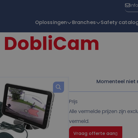
inf
Oplossingen
Branches
Safety catalo
 DobliCam
T
Momenteel niet 
Prijs
Alle vermelde prijzen zijn exc
vermeld.
Vraag offerte aan