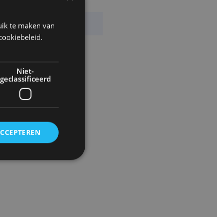
Set
Camos
uik te maken van
cookiebeleid.
Niet-
geclassificeerd
ACCEPTEREN