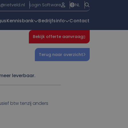
NL
o@rietveld.nl
Login Software
gus
Kennisbank
Bedrijfsinfo
Contact
Bekijk offerte aanvraag
Overzichtspagin
Terug naar overzicht
meer leverbaar.
lusief btw tenzij anders