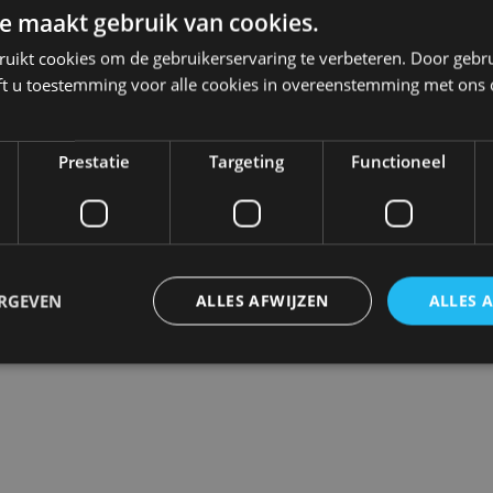
Eenheid
e maakt gebruik van cookies.
G
Merk
ruikt cookies om de gebruikerservaring te verbeteren. Door gebr
ft u toestemming voor alle cookies in overeenstemming met ons 
tiesysteem biedt een
aal zicht.
Prestatie
Targeting
Functioneel
gestuurd door de ECU-unit
eken worden op de 7 inch
deel maakt van deze set.
ERGEVEN
ALLES AFWIJZEN
ALLES 