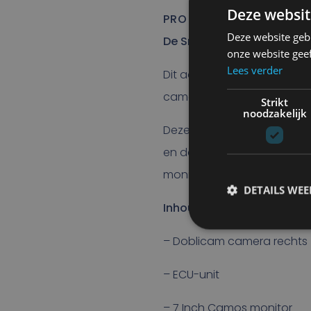
Deze websit
PRODUCTOMSCHRIJVIN
Deze website geb
De SmartVue Doblicam
onze website gee
Lees verder
Dit actieve dodehoekdetec
camera (rechts) voor optim
Strikt
noodzakelijk
Deze camera komen wordt 
en de beelden kunnen bek
monitor die tot slot onder
DETAILS WE
Inhoud
:
– Doblicam camera rechts
– ECU-unit
– 7 Inch Camos monitor