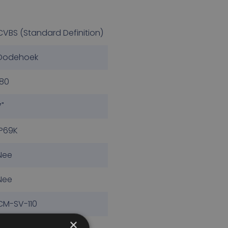
CVBS (Standard Definition)
Dodehoek
180
7"
IP69K
Nee
Nee
CM-SV-110
×