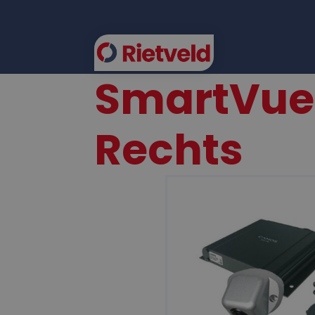
SmartVue
FLEE
Rechts