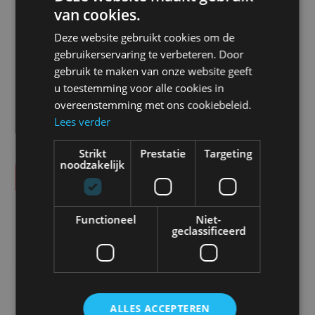
van cookies.
Prijs
Deze website gebruikt cookies om de
gebruikerservaring te verbeteren. Door
€
180,00
gebruik te maken van onze website geeft
u toestemming voor alle cookies in
overeenstemming met ons cookiebeleid.
Lees verder
Alle vermelde prijzen zijn exclusief btw tenzij anders
vermeld.
Strikt
Prestatie
Targeting
noodzakelijk
Vraag offerte aan
SPECIFICATIES
Functioneel
Niet-
Soort
geclassificeerd
4 Schroeven
Kleur
Amber
ALLES ACCEPTEREN