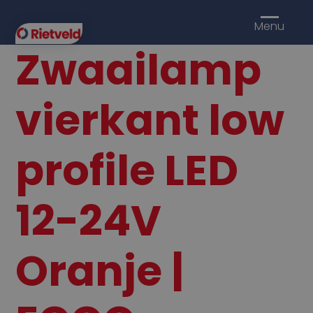
Menu
Zwaailamp
vierkant low
profile LED
12-24V
Oranje |