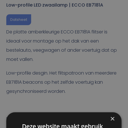
Low-profile LED zwaailamp | ECCO EB7181A
Datsheet
De platte amberkleurige ECCO EB7181A flitser is
ideaal voor montage op het dak van een
bestelauto, veegwagen of ander voertuig dat op
moet vallen.
Low-profile desgin. Het flitspatroon van meerdere
EB7181A beacons op het zelfde voertuig kan
gesynchroniseerd worden.
×
Inclusief gesimuleerd zwaailicht en tot wel acht
Deze website maakt gebruik
flitspatronen.