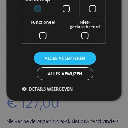
werking. Elke LED-kleur kan onafhankelijk worden
gecontroleerd.
Functioneel
Niet-
geclassificeerd
Met 6x 5 watt LED’s. Meerdere ED3801/2 flitsers die
op hetzelfde voertuig gemonteerd zijn, kunnen met
elkaar worden gesynchroniseerd voor een gelijk
flitspatroon.
ALLES ACCEPTEREN
ECE en R65 gekeurd.
ALLES AFWIJZEN
Prijs
DETAILS WEERGEVEN
€
127,00
Alle vermelde prijzen zijn exclusief btw tenzij anders