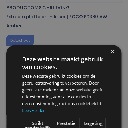
PRODUCTOMSCHRIJVING
Extreem platte grill-flitser | ECCO ED3801AW
Amber
Datasheet
×
De ECCO ED3801 en ED3802 directionele LED’s zijn
Deze website maakt gebruik
heldere en veelzijdige waarschuwingslichten die
van cookies.
geschikt zijn voor een breed scala aan
Deze website gebruikt cookies om de
toepassingen. Hun ultralage profiel maakt ze
gebruikerservaring te verbeteren. Door
eenvoudig te installeren op vrijwel elke plek op een
gebruik te maken van onze website geeft
u toestemming voor alle cookies in
voertuig, en ze zijn 25% dunner dan eerdere
overeenstemming met ons cookiebeleid.
modellen. Alle modellen bieden brede hoek optica
Lees verder
en meerdere flitspatronen, inclusief synchronisatie
Strikt
Prestatie
Targeting
met andere units voor gelijktijdige of alternerende
noodzakelijk