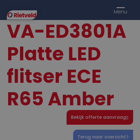
Menu
VA-ED3801A
Platte LED
flitser ECE
R65 Amber
Bekijk offerte aanvraag
Terug naar overzicht