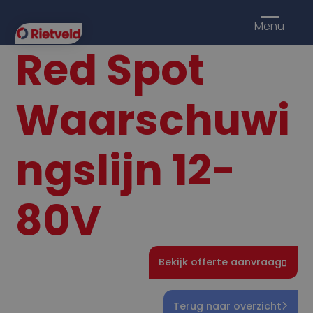
Menu
Red Spot
Waarschuwi
ngslijn 12-
80V
Bekijk offerte aanvraag
Terug naar overzicht