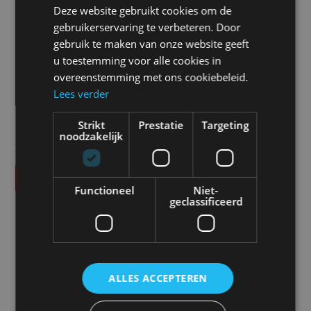
waarschuwing voor omstanders.
Deze website gebruikt cookies om de
gebruikerservaring te verbeteren. Door
Prijs
gebruik te maken van onze website geeft
u toestemming voor alle cookies in
€
125,00
overeenstemming met ons cookiebeleid.
Lees verder
Alle vermelde prijzen zijn exclusief btw tenzij anders
Strikt
Prestatie
Targeting
noodzakelijk
vermeld.
Vraag offerte aan
Functioneel
Niet-
geclassificeerd
SPECIFICATIES
Soort
LED lijn
ALLES ACCEPTEREN
Kleur
Rood