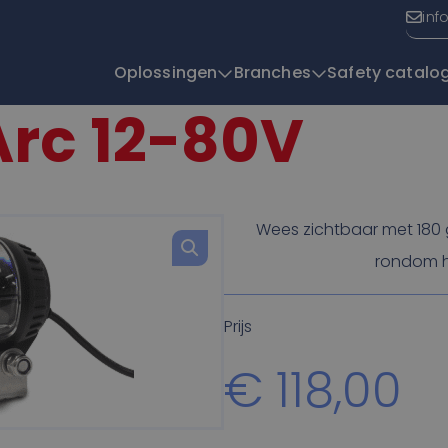
inf
Oplossingen
Branches
Safety catalo
Arc 12-80V
T
Wees zichtbaar met 180 
rondom h
Prijs
€
118,00