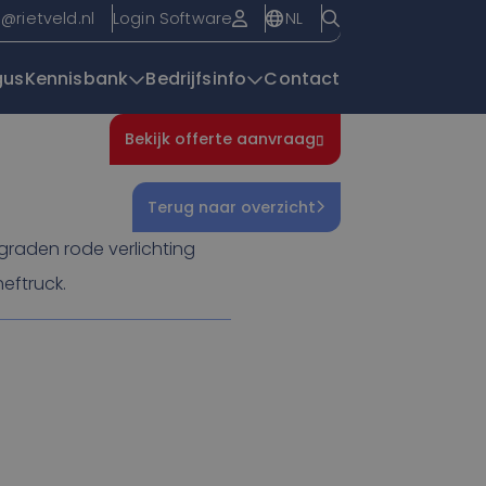
NL
o@rietveld.nl
Login Software
gus
Kennisbank
Bedrijfsinfo
Contact
Bekijk offerte aanvraag
Overzichtspagin
Terug naar overzicht
graden rode verlichting
eftruck.