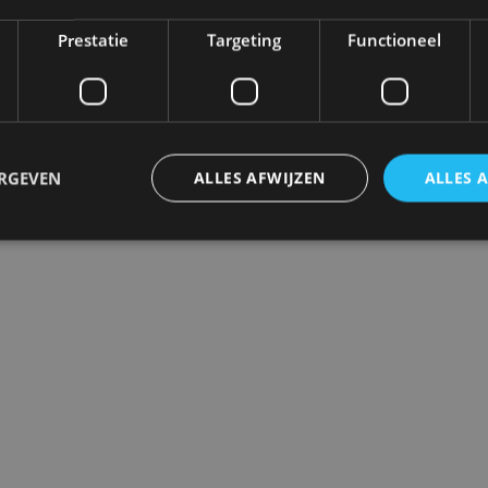
Prestatie
Targeting
Functioneel
Maat (LxBxH)
Product code
Eenheid
ERGEVEN
ALLES AFWIJZEN
ALLES 
Merk