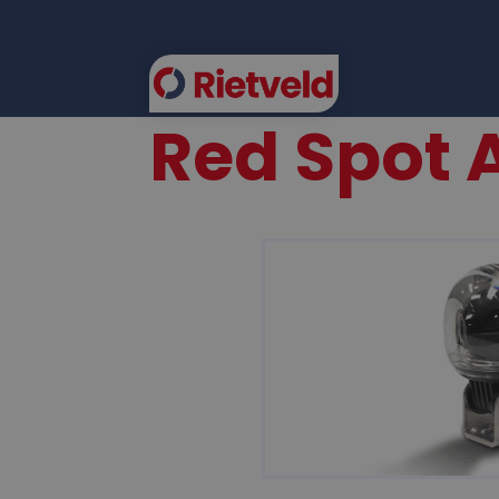
Red Spot 
FLEE