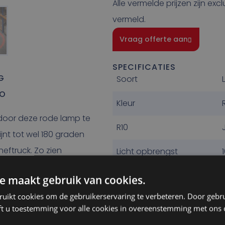
Alle vermelde prijzen zijn exc
vermeld.
Vraag offerte aan
SPECIFICATIES
G
Soort
CO
Kleur
 door deze rode lamp te
R10
jnt tot wel 180 graden
eftruck. Zo zien
Licht opbrengst
omen.
Vermogen
e maakt gebruik van cookies.
ruikt cookies om de gebruikerservaring te verbeteren. Door gebr
Spanning
ft u toestemming voor alle cookies in overeenstemming met ons 
IP Klasse