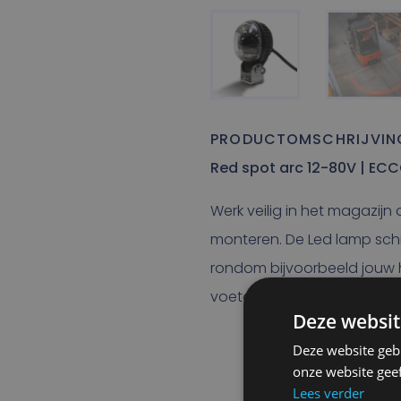
PRODUCTOMSCHRIJVIN
Red spot arc 12-80V | EC
Werk veilig in het magazijn
monteren. De Led lamp schi
rondom bijvoorbeeld jouw h
voetgangers je altijd aank
Deze websit
Deze website geb
onze website gee
Lees verder