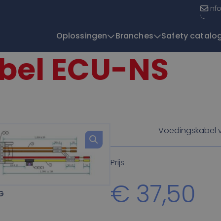
inf
Oplossingen
Branches
Safety catalo
bel ECU-NS
T
Voedingskabel 
Prijs
€
37,50
G