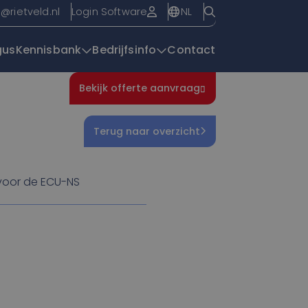
NL
o@rietveld.nl
Login Software
gus
Kennisbank
Bedrijfsinfo
Contact
Bekijk offerte aanvraag
Overzichtspagin
Terug naar overzicht
voor de ECU-NS