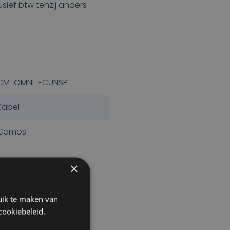
lusief btw tenzij anders
CM-OMNI-ECUNSP
Kabel
Camos
×
uik te maken van
cookiebeleid.