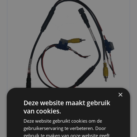
×
Deze website maakt gebruik
van cookies.
PRODUCTOMSCHRIJVING
Deze website gebruikt cookies om de
gebruikerservaring te verbeteren. Door
Voedingskabel/voedingsadapter voor de Camos
gebruik te maken van onze website geeft