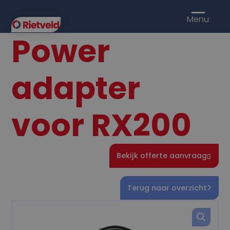
Menu
Power
adapter
voor RX200
Bekijk offerte aanvraag
Terug naar overzicht