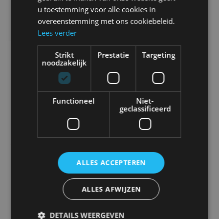
RX200 | Camos
u toestemming voor alle cookies in
overeenstemming met ons cookiebeleid.
Camos voedingsskabel met zekering.
Lees verder
Prijs
Strikt
Prestatie
Targeting
noodzakelijk
€
30,00
Functioneel
Niet-
geclassificeerd
Alle vermelde prijzen zijn exclusief btw tenzij anders
vermeld.
Vraag offerte aan
ALLES ACCEPTEREN
SPECIFICATIES
Product code
ALLES AFWIJZEN
CM-PCA-RX200
DETAILS WEERGEVEN