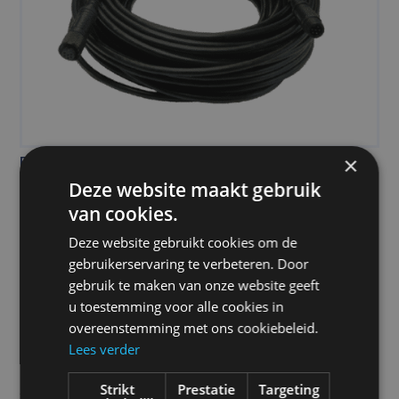
PRODUCTOMSCHRIJVING
×
Deze website maakt gebruik
Camos Y-kabel
van cookies.
Te bestellen in verschillende maten. 6 pins.
Deze website gebruikt cookies om de
gebruikerservaring te verbeteren. Door
Prijs
gebruik te maken van onze website geeft
u toestemming voor alle cookies in
€
30,00
overeenstemming met ons cookiebeleid.
Lees verder
Alle vermelde prijzen zijn exclusief btw tenzij anders
Strikt
Prestatie
Targeting