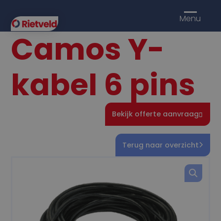
Menu
Camos Y-
kabel 6 pins
Bekijk offerte aanvraag
Terug naar overzicht