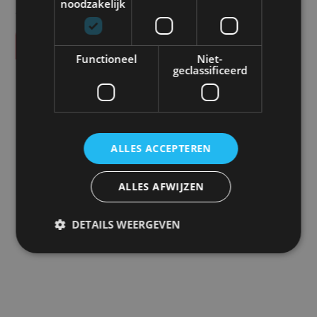
noodzakelijk
vermeld.
Vraag offerte aan
Functioneel
Niet-
geclassificeerd
SPECIFICATIES
Product code
CM-CVA-102R
ALLES ACCEPTEREN
Eenheid
Kabel
ALLES AFWIJZEN
Merk
DETAILS WEERGEVEN
Camos