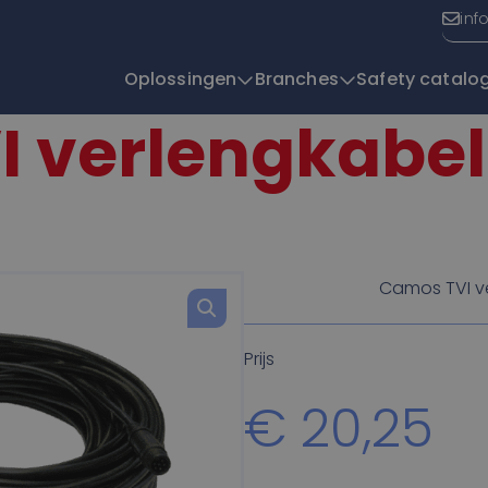
inf
Oplossingen
Branches
Safety catalo
 verlengkabel
T
Camos TVI v
Prijs
€
20,25