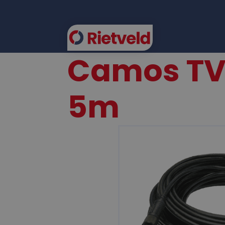
Camos TVI
FLEE
5m