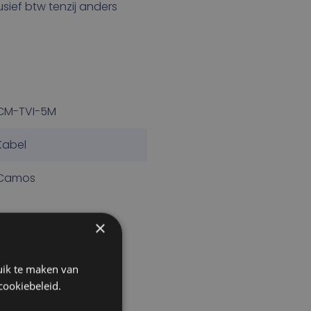
lusief btw tenzij anders
CM-TVI-5M
Kabel
Camos
×
uik te maken van
cookiebeleid.