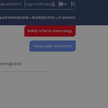
NL
o@rietveld.nl
Login Software
gus
Kennisbank
Bedrijfsinfo
Contact
Bekijk offerte aanvraag
Overzichtspagin
Terug naar overzicht
erlengkabel