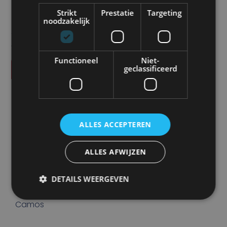
Strikt
Prestatie
Targeting
noodzakelijk
Alle vermelde prijzen zijn exclusief btw tenzij anders
vermeld.
Functioneel
Niet-
Vraag offerte aan
geclassificeerd
SPECIFICATIES
Product code
CM-58003
ALLES ACCEPTEREN
Eenheid
ALLES AFWIJZEN
stuk
DETAILS WEERGEVEN
Merk
Camos