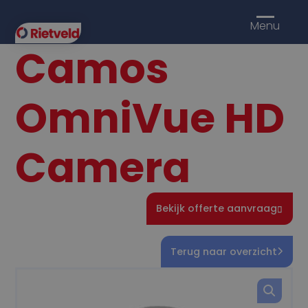
Menu
Camos
OmniVue HD
Camera
Bekijk offerte aanvraag
Terug naar overzicht