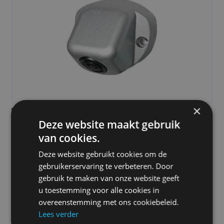
×
PRODUCTOMSCHRIJVING
Deze website maakt gebruik
Digitale HD OmniVue Camera | Camos
van cookies.
De OmniVue camera met WideDynamicRange lens.
Deze website gebruikt cookies om de
Met 720 pixels is dit een haarscherpe HD camera.
gebruikerservaring te verbeteren. Door
gebruik te maken van onze website geeft
Prijs
u toestemming voor alle cookies in
overeenstemming met ons cookiebeleid.
€
177,50
Lees verder