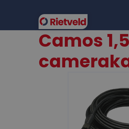
Camos 1,
FLEE
cameraka