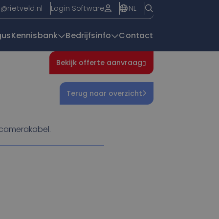
NL
o@rietveld.nl
Login Software
gus
Kennisbank
Bedrijfsinfo
Contact
Bekijk offerte aanvraag
Overzichtspagin
Terug naar overzicht
 camerakabel.