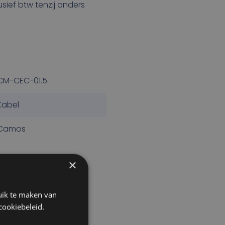
lusief btw tenzij anders
CM-CEC-01.5
Kabel
Camos
×
uik te maken van
cookiebeleid.