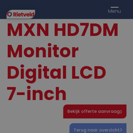
Menu
MXN HD7DM
Monitor
Digital LCD
7-inch
Bekijk offerte aanvraag
Terug naar overzicht