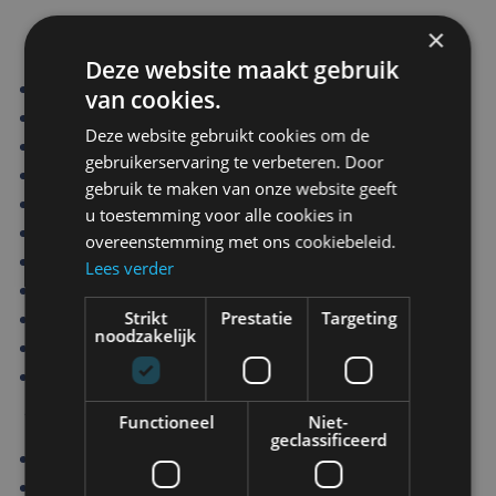
×
Deze website maakt gebruik
Ingangsvermogen: 10V ~ 30V DC
van cookies.
Stroomverbruik: maximaal 12 watt.
Deze website gebruikt cookies om de
Videosysteem: NTSC, PAL-signaalcompatibel
gebruikerservaring te verbeteren. Door
Paneel: 7" digitaal
gebruik te maken van onze website geeft
Resolutie: 800 RGB(H) x 480(V)
u toestemming voor alle cookies in
Formaat: 16:9 breed
overeenstemming met ons cookiebeleid.
Helderheid: 500cd/m2
Lees verder
Weergavemodus: enkele
Camera-ingang (3CH): Mini DIN 4P, 1Vp-p 75
Strikt
Prestatie
Targeting
noodzakelijk
Bedrijfstemperatuur: -25 ̊ C ~ 75 ̊ C
Opslagtemperatuur: -30 C ~ 85 ̊ C
Afmetingen en gewicht:
Functioneel
Niet-
geclassificeerd
Breedte: 190 mm
Hoogte: 142 mm