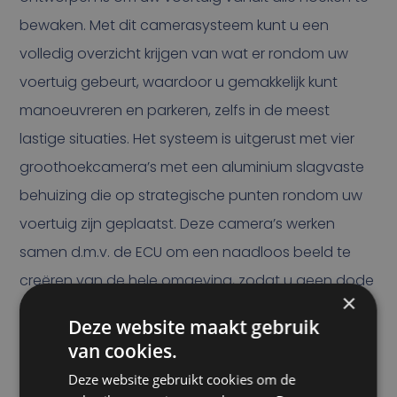
bewaken. Met dit camerasysteem kunt u een
volledig overzicht krijgen van wat er rondom uw
voertuig gebeurt, waardoor u gemakkelijk kunt
manoeuvreren en parkeren, zelfs in de meest
lastige situaties. Het systeem is uitgerust met vier
groothoekcamera’s met een aluminium slagvaste
behuizing die op strategische punten rondom uw
voertuig zijn geplaatst. Deze camera’s werken
samen d.m.v. de ECU om een naadloos beeld te
creëren van de hele omgeving, zodat u geen dode
×
hoeken meer hebt. Het maakt niet uit of u zich op
Deze website maakt gebruik
een drukke parkeerplaats bevindt of in smalle
van cookies.
straatjes rijdt, met het OmniVue-systeem heeft u
Deze website gebruikt cookies om de
altijd een volledig beeld van uw omgeving.