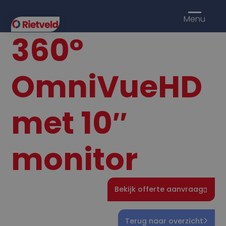
Menu
360°
OmniVueHD
met 10″
monitor
Bekijk offerte aanvraag
Terug naar overzicht