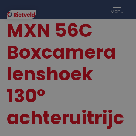
Menu
MXN 56C
Boxcamera
lenshoek
130°
achteruitrijc