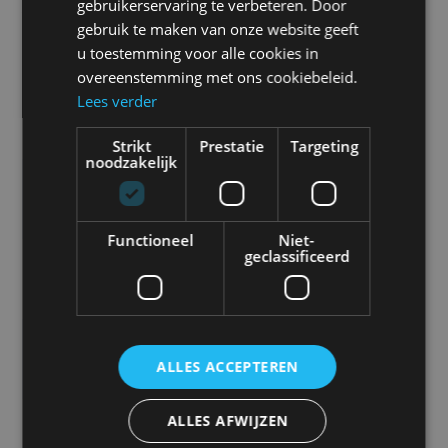
gebruikerservaring te verbeteren. Door
Vraag offerte aan
gebruik te maken van onze website geeft
u toestemming voor alle cookies in
SPECIFICATIES
overeenstemming met ons cookiebeleid.
Beeldkwaliteit
Lees verder
CVBS (Standard Definition)
Strikt
Prestatie
Targeting
noodzakelijk
Camera Doel
Achteruit kijken
Functioneel
Niet-
geclassificeerd
Type Zicht
Mirror
Kijkhoek (horizontaal)
ALLES ACCEPTEREN
110
Kijkhoek (verticaal)
ALLES AFWIJZEN