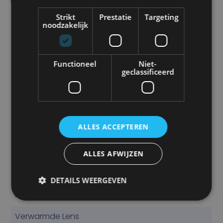
Type Zicht
Strikt
Prestatie
Targeting
noodzakelijk
Mirror en Normal
Kijkhoek (horizontaal)
Functioneel
Niet-
geclassificeerd
70
Kijkhoek (verticaal)
39
ALLES ACCEPTEREN
Infrarood Nachtzicht
Ja
ALLES AFWIJZEN
IP Klasse
DETAILS WEERGEVEN
IP69K
Verwarmde Lens