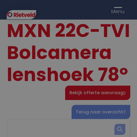
Menu
MXN 22C-TVI
Bolcamera
lenshoek 78°
Bekijk offerte aanvraag
Terug naar overzicht