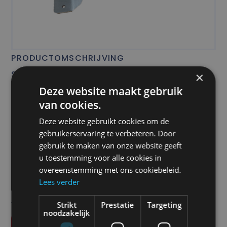
PRODUCTOMSCHRIJVING
Snor beugel
×
Deze website maakt gebruik
van cookies.
Deze website gebruikt cookies om de
Prijs
gebruikerservaring te verbeteren. Door
€
65,00
gebruik te maken van onze website geeft
u toestemming voor alle cookies in
overeenstemming met ons cookiebeleid.
Lees verder
Alle vermelde prijzen zijn exclusief btw tenzij anders
vermeld.
Strikt
Prestatie
Targeting
noodzakelijk
Vraag offerte aan