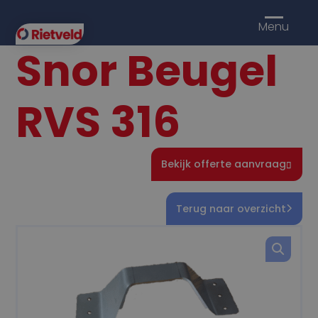
Menu
Snor Beugel
RVS 316
Bekijk offerte aanvraag
Terug naar overzicht