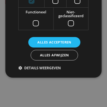
SPECIFICATIES
Functioneel
Niet-
geclassificeerd
Product code
GJ-SNOR
Eenheid
ALLES ACCEPTEREN
stuk
Merk
ALLES AFWIJZEN
GrootJebbink
DETAILS WEERGEVEN