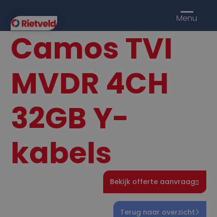
Menu
Camos TVI
MVDR 4CH
32GB Y-
kabels
Bekijk offerte aanvraag
Terug naar overzicht