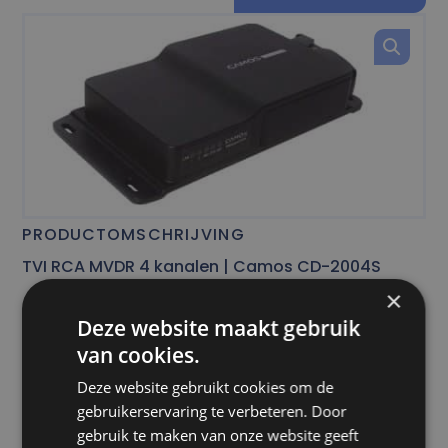
PRODUCTOMSCHRIJVING
TVI RCA MVDR 4 kanalen | Camos CD-2004S
×
MVDR van Camos met vier camera-ingangen.
Deze website maakt gebruik
Zowel een TVI videouitgang als een RCA uitgang en
van cookies.
G-sensoren. De MVDR beschikt over GPS-
Deze website gebruikt cookies om de
functionaliteiten en 32 GB aan geheugen. Inclusief
gebruikerservaring te verbeteren. Door
gebruik te maken van onze website geeft
Y-kabels.