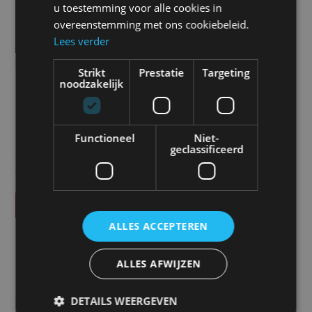
u toestemming voor alle cookies in
overeenstemming met ons cookiebeleid.
12/24 VDC
Lees verder
Prijs
Strikt
Prestatie
Targeting
noodzakelijk
€
770,00
Functioneel
Niet-
geclassificeerd
Alle vermelde prijzen zijn exclusief btw tenzij anders
vermeld.
Vraag offerte aan
ALLES ACCEPTEREN
SPECIFICATIES
Product code
ALLES AFWIJZEN
CM-CD-2004S
DETAILS WEERGEVEN
Eenheid