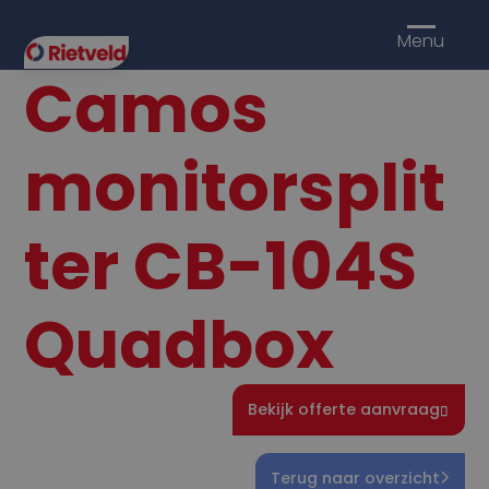
Menu
Camos
monitorsplit
ter CB-104S
Quadbox
Bekijk offerte aanvraag
Terug naar overzicht