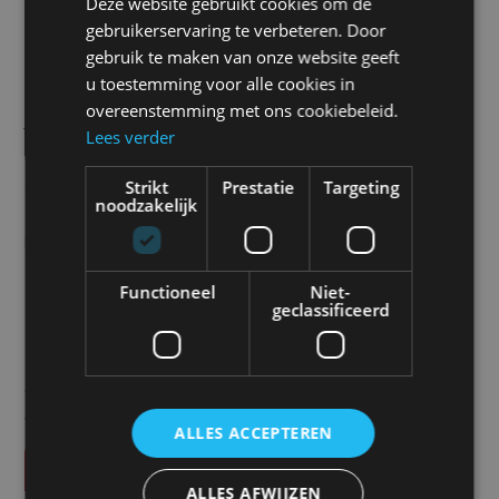
Deze website gebruikt cookies om de
Camos CB-104S monitorsplitter Quadbox
gebruikerservaring te verbeteren. Door
gebruik te maken van onze website geeft
Met de Camos CB-104S monitorsplitter combineer
u toestemming voor alle cookies in
overeenstemming met ons cookiebeleid.
je tot vier camera’s. Bekijk de vier camera’s op je
Lees verder
monitor en wissel met de bijgeleverde
Strikt
Prestatie
Targeting
afstandsbediening van configuratie.
noodzakelijk
Prijs
€
195,00
Functioneel
Niet-
geclassificeerd
Alle vermelde prijzen zijn exclusief btw tenzij anders
vermeld.
ALLES ACCEPTEREN
Vraag offerte aan
ALLES AFWIJZEN