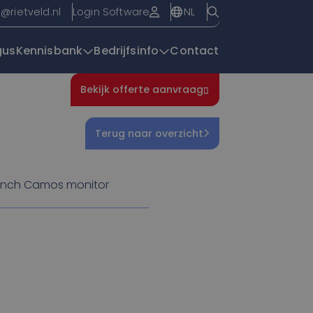
NL
o@rietveld.nl
Login Software
gus
Kennisbank
Bedrijfsinfo
Contact
Bekijk offerte aanvraag
Overzichtspagin
Terug naar overzicht
 inch Camos monitor