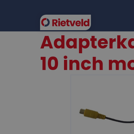
Adapterka
FLEE
10 inch m