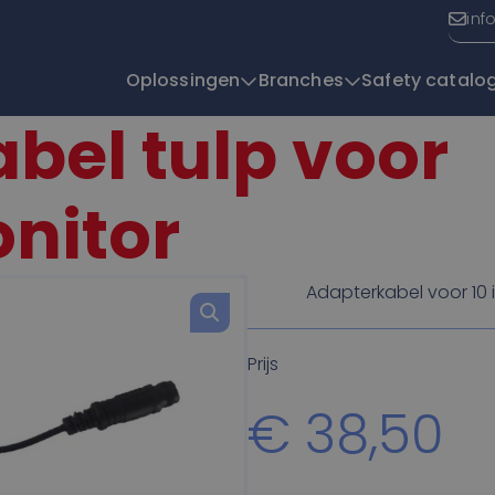
inf
Oplossingen
Branches
Safety catalo
bel tulp voor
T
onitor
Adapterkabel voor 10
Prijs
€
38,50