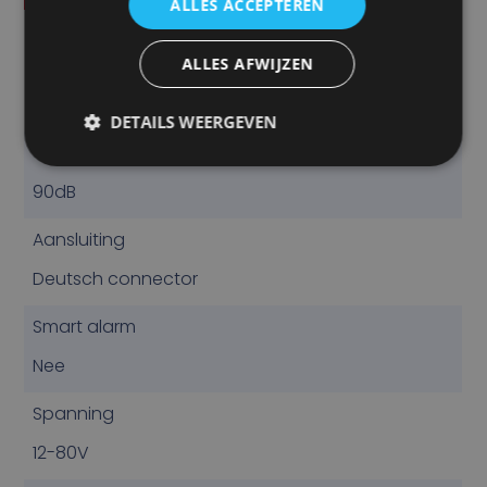
ALLES ACCEPTEREN
SPECIFICATIES
ALLES AFWIJZEN
Type geluid
Constante Toon (Pieper)
DETAILS WEERGEVEN
Volume
90dB
Aansluiting
Deutsch connector
Smart alarm
Nee
Spanning
12-80V