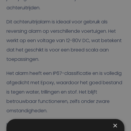
achteruitrijden.
Dit achteruitrijalarm is ideaal voor gebruik als
reversing alarm op verschillende voertuigen. Het
werkt op een voltage van 12-80V DC, wat betekent
dat het geschikt is voor een breed scala aan
toepassingen.
Het alarm heeft een IP67-classificatie en is volledig
afgedicht met Epoxy, waardoor het goed bestand
is tegen water, trillingen en stof. Het blijft
betrouwbaar functioneren, zelfs onder zware
omstandigheden.
×
De ingegoten DT04-2P connector zorgt voor een