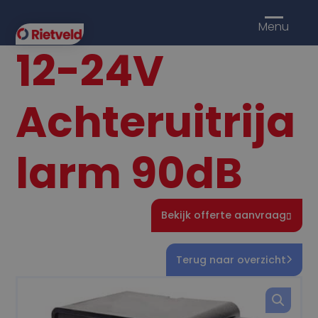
Menu
12-24V
Achteruitrija
larm 90dB
Bekijk offerte aanvraag
Terug naar overzicht