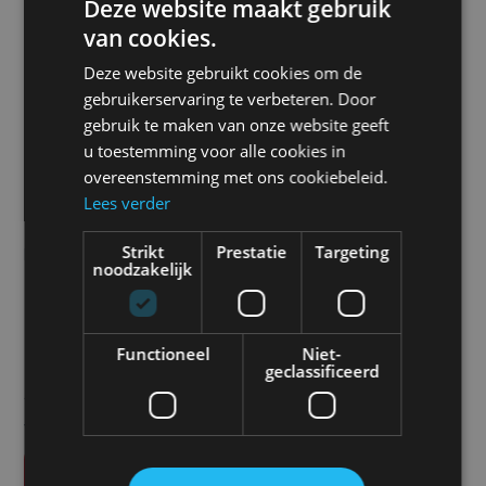
Deze website maakt gebruik
stevige en betrouwbare stroomverbinding.
van cookies.
Kies voor de Sylogi 90dB Constant Tone Alarm en
Deze website gebruikt cookies om de
geniet van de voordelen van een krachtig,
gebruikerservaring te verbeteren. Door
gebruik te maken van onze website geeft
duurzaam en betrouwbaar achteruitrijalarm.
u toestemming voor alle cookies in
Verbeter de veiligheid en voorkom ongevallen
overeenstemming met ons cookiebeleid.
tijdens het achteruitrijden.
Lees verder
Strikt
Prestatie
Targeting
Prijs
noodzakelijk
€
42,00
Functioneel
Niet-
geclassificeerd
Alle vermelde prijzen zijn exclusief btw tenzij anders
vermeld.
Vraag offerte aan