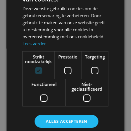
Bij de inzet van schrankladers is maatwerk en
Deze website gebruikt cookies om de
persoonlijke aandacht essentieel. Bedrijven
gebruikerservaring te verbeteren. Door
zoals Rietveld bieden oplossingen die
gebruik te maken van onze website geeft
afgestemd zijn op de specifieke wensen en
u toestemming voor alle cookies in
overeenstemming met ons cookiebeleid.
behoeften van de klant:
Lees verder
“Bij Rietveld helpen we je graag met jouw
Strikt
Prestatie
Targeting
persoonlijke wensen en kijken we samen naar
noodzakelijk
de mogelijkheden. Onze kracht ligt in het
bieden van maatwerk, persoonlijke aandacht
Functioneel
Niet-
geclassificeerd
en korte communicatielijnen, altijd met de
Easy-mindset.”
Door te kiezen voor een leverancier die
ALLES ACCEPTEREN
maatwerk en persoonlijke aandacht biedt,