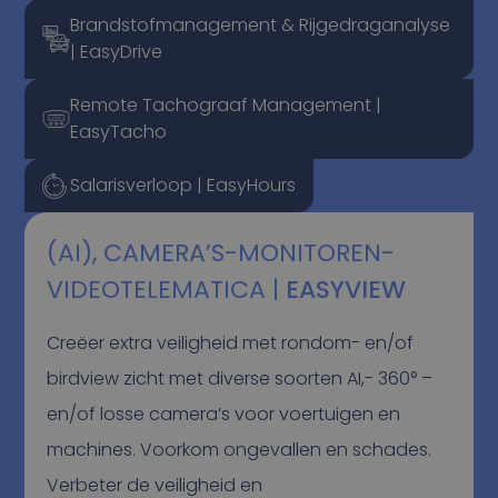
Brandstofmanagement & Rijgedraganalyse
| EasyDrive
Remote Tachograaf Management |
EasyTacho
Salarisverloop | EasyHours
(AI), CAMERA’S-MONITOREN-
VIDEOTELEMATICA |
EASYVIEW
Creëer extra veiligheid met rondom- en/of
birdview zicht met diverse soorten AI,- 360° –
en/of losse camera’s voor voertuigen en
machines. Voorkom ongevallen en schades.
Verbeter de veiligheid en