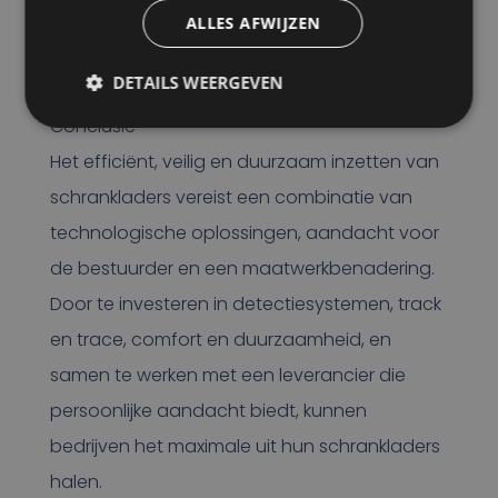
kunnen bedrijven verzekerd zijn van een
ALLES AFWIJZEN
optimale inzet van hun schrankladers,
afgestemd op hun unieke situatie.
DETAILS WEERGEVEN
Conclusie
Het efficiënt, veilig en duurzaam inzetten van
schrankladers vereist een combinatie van
technologische oplossingen, aandacht voor
de bestuurder en een maatwerkbenadering.
Door te investeren in detectiesystemen, track
en trace, comfort en duurzaamheid, en
samen te werken met een leverancier die
persoonlijke aandacht biedt, kunnen
bedrijven het maximale uit hun schrankladers
halen.