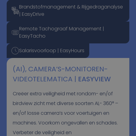
Brandstofmanagement & Rijgedraganalyse
| EasyDrive
Remote Tachograaf Management |
EasyTacho
Salarisvoorloop | EasyHours
(AI), CAMERA’S-MONITOREN-
VIDEOTELEMATICA |
EASYVIEW
Creëer extra veiligheid met rondom- en/of
birdview zicht met diverse soorten AI,- 360° –
en/of losse camera’s voor voertuigen en
machines. Voorkom ongevallen en schades.
Verbeter de veiligheid en