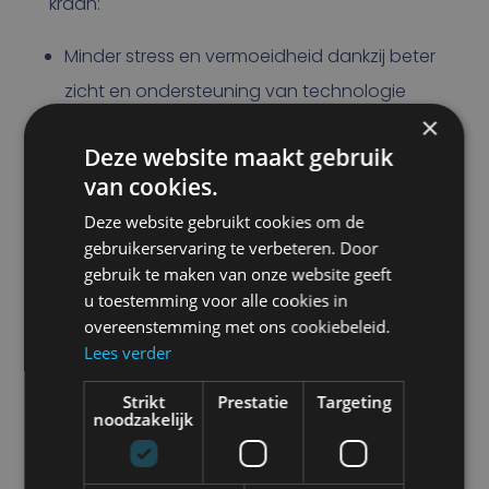
kraan:
Minder stress en vermoeidheid dankzij beter
zicht en ondersteuning van technologie
×
Ergonomischere werkomstandigheden
Deze website maakt gebruik
door verbeterd zicht met camera’s
van cookies.
Efficiëntere en nauwkeurigere bediening
Deze website gebruikt cookies om de
van de mobiele kraan
gebruikerservaring te verbeteren. Door
Door te investeren in extra
gebruik te maken van onze website geeft
veiligheidsoplossingen voor mobiele kranen,
u toestemming voor alle cookies in
overeenstemming met ons cookiebeleid.
creëer je niet alleen een veiligere
Lees verder
werkomgeving, maar ook een
Strikt
Prestatie
Targeting
comfortabelere en efficiëntere werkplek voor
noodzakelijk
de machinist.