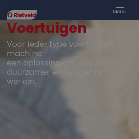
Menu
Voertuigen
Voor ieder type voertuig en
machine
een oplossing om efficiënter,
duurzamer en veiliger te
werken.