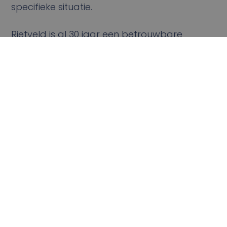
specifieke situatie.
Rietveld is al 30 jaar een betrouwbare
partner voor haar relaties voor het beheer
van voertuigen en machines.
Jos Tas
Salesmanager Fleet Management