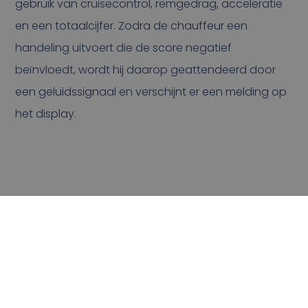
gebruik van cruisecontrol, remgedrag, acceleratie
en een totaalcijfer. Zodra de chauffeur een
handeling uitvoert die de score negatief
beïnvloedt, wordt hij daarop geattendeerd door
een geluidssignaal en verschijnt er een melding op
het display.
Rietveld B.V.