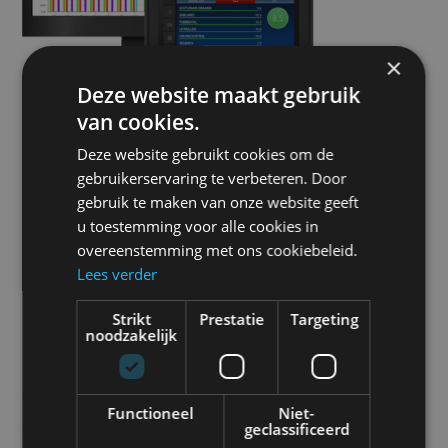
×
Deze website maakt gebruik
van cookies.
EASYDRIVE SOLO
Deze website gebruikt cookies om de
gebruikerservaring te verbeteren. Door
EasyDrive genereerd duidelijke rapportages over
gebruik te maken van onze website geeft
het brandstofverbruik en de rijstijl van uw
u toestemming voor alle cookies in
overeenstemming met ons cookiebeleid.
chauffeurs en voertuigen. Op basis van klant- en
Lees verder
voertuigspecifieke parameters wordt het rijgedrag
geanalyseerd en beoordeeld en worden ook
Strikt
Prestatie
Targeting
noodzakelijk
scores toegekend.
Dankzij deze overzichtelijke rapportages kunt u een
Functioneel
Niet-
ranglijst van uw chauffeurs maken en vergelijken
geclassificeerd