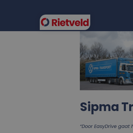
FLEE
Sipma T
“Door EasyDrive gaat 