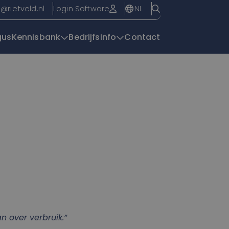
NL
o@rietveld.nl
Login Software
gus
Kennisbank
Bedrijfsinfo
Contact
Overzichtspagin
 over verbruik.”