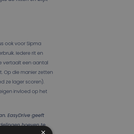
dus ook voor Sipma
ruik. Iedere rit en
ve vertaalt een aantal
t. Op die manier zetten
d ze lager scoren).
eigen invloed op het
an. EasyDrive geeft
ndelingen hoeven te
×