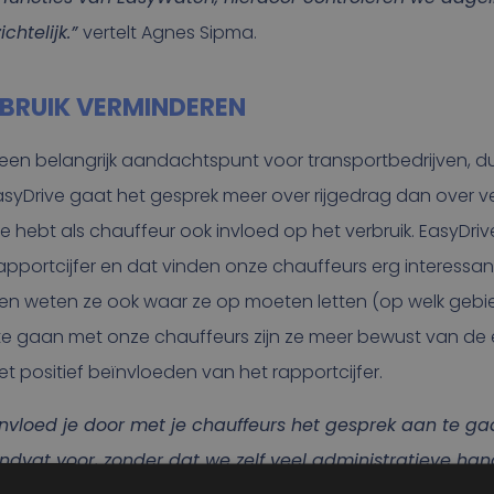
chtelijk.”
vertelt Agnes Sipma.
BRUIK VERMINDEREN
ft een belangrijk aandachtspunt voor transportbedrijven, 
yDrive gaat het gesprek meer over rijgedrag dan over verb
je hebt als chauffeur ook invloed op het verbruik. EasyDri
apportcijfer en dat vinden onze chauffeurs erg interessan
en weten ze ook waar ze op moeten letten (op welk gebie
te gaan met onze chauffeurs zijn ze meer bewust van de 
t positief beïnvloeden van het rapportcijfer.
ïnvloed je door met je chauffeurs het gesprek aan te ga
dvat voor, zonder dat we zelf veel administratieve ha