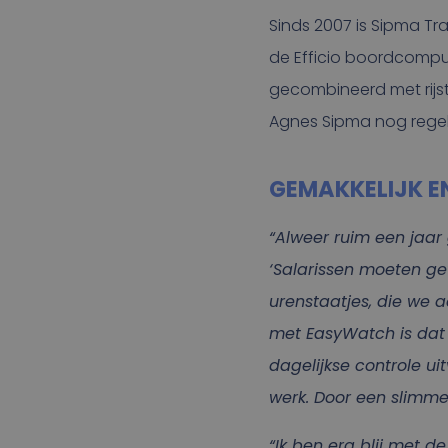
Sinds 2007 is Sipma Tra
de Efficio boordcomput
gecombineerd met rijst
Agnes Sipma nog regelm
GEMAKKELIJK E
“Alweer ruim een jaar 
‘Salarissen moeten ge
urenstaatjes, die we 
met EasyWatch is dat
dagelijkse controle u
werk. Door een slimme
“Ik ben erg blij met d