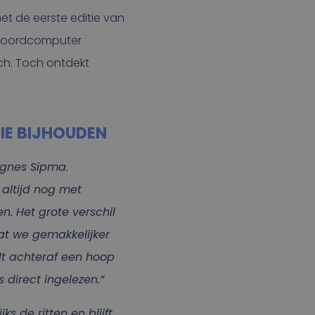
met de eerste editie van
3 boordcomputer
ch. Toch ontdekt
IE BIJHOUDEN
 Agnes Sipma.
 altijd nog met
. Het grote verschil
at we gemakkelijker
lt achteraf een hoop
direct ingelezen.”
s de ritten en blijft