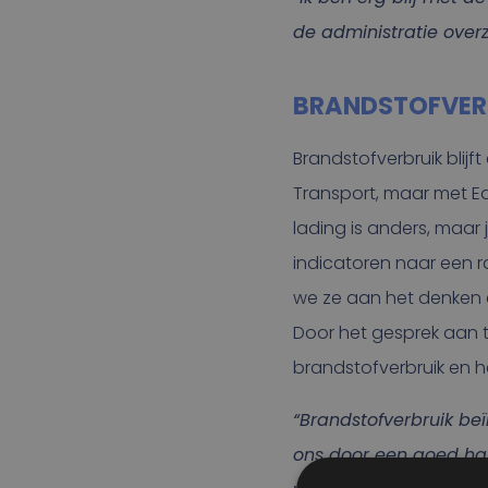
de administratie overzi
BRANDSTOFVER
Brandstofverbruik blij
Transport, maar met Eas
lading is anders, maar 
indicatoren naar een r
we ze aan het denken 
Door het gesprek aan 
brandstofverbruik en he
“Brandstofverbruik be
ons door een goed han