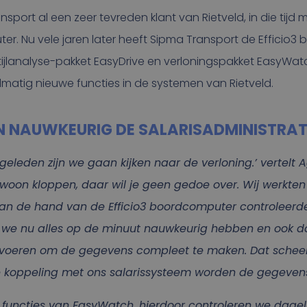
nsport al een zeer tevreden klant van Rietveld, in die tijd 
er. Nu vele jaren later heeft Sipma Transport de Efficio
ijlanalyse-pakket EasyDrive en verloningspakket EasyWat
atig nieuwe functies in de systemen van Rietveld.
N NAUWKEURIG DE SALARISADMINISTRAT
geleden zijn we gaan kijken naar de verloning.’ vertelt
woon kloppen, daar wil je geen gedoe over. Wij werkten
aan de hand van de Efficio3 boordcomputer controleerden
 we nu alles op de minuut nauwkeurig hebben en ook d
itvoeren om de gegevens compleet te maken. Dat schee
 koppeling met ons salarissysteem worden de gegevens 
e functies van EasyWatch, hierdoor controleren we dagelijk