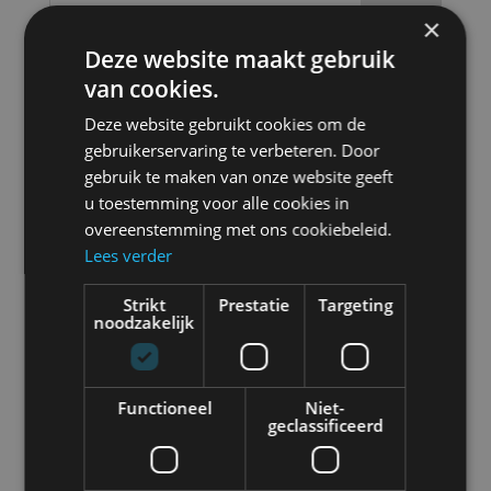
Zoeken
×
Deze website maakt gebruik
Recent Posts
van cookies.
Deze website gebruikt cookies om de
gebruikerservaring te verbeteren. Door
Rietveld aanwezig bij Lean & Green
gebruik te maken van onze website geeft
Summit 2024: Innovatieve aanpak voor
u toestemming voor alle cookies in
duurzaam transport
overeenstemming met ons cookiebeleid.
Lees verder
Recent
Strikt
Prestatie
Targeting
Comments
noodzakelijk
Geen reacties om weer te geven.
Functioneel
Niet-
geclassificeerd