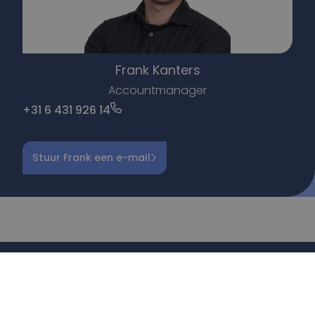
Frank Kanters
Accountmanager
+31 6 431 926 14
Stuur Frank een e-mail
BEKIJK OOK ONZE
MANAGEMENT OPLOSSINGEN!