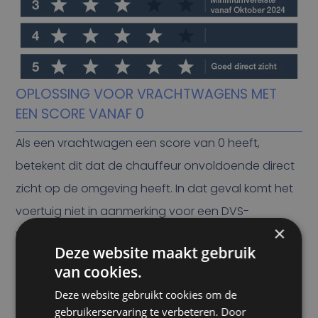
OPLOSSING VOOR VRACHTWAGENS MET
EEN SCORE VANAF 0
Als een vrachtwagen een score van 0 heeft,
betekent dit dat de chauffeur onvoldoende direct
zicht op de omgeving heeft. In dat geval komt het
voertuig niet in aanmerking voor een DVS-
×
vergunning. Om toch een vergunning te
Deze website maakt gebruik
bemachtigen, moeten voertuigen met 0 sterren
van cookies.
voldoen aan de eisen van het ‘Safe System’.
Deze website gebruikt cookies om de
Hierdoor wordt de sterscore van de truck verhoogd
gebruikerservaring te verbeteren. Door