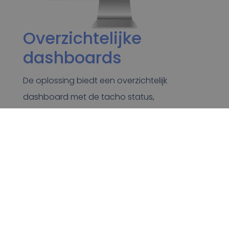
Overzichtelijke
dashboards
De oplossing biedt een overzichtelijk
dashboard met de tacho status,
gedownloade data en de eventuele
overtredingen met bijbehorende
boetebedragen.