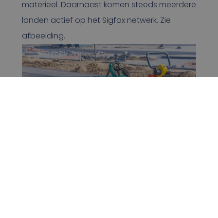
materieel. Daarnaast komen steeds meerdere
landen actief op het Sigfox netwerk. Zie
afbeelding.
GESCHIKT VOOR ALLERLEI OBJECTEN EN
MATERIEEL
Of je nu bouwmaterieel, voertuigen of andere
waardevolle objecten wilt volgen, onze