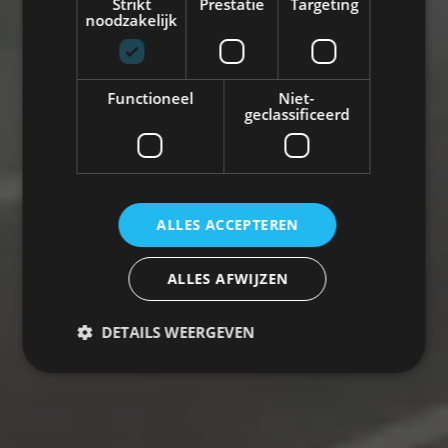
Strikt
Prestatie
Targeting
noodzakelijk
Functioneel
Niet-
geclassificeerd
ALLES ACCEPTEREN
ALLES AFWIJZEN
DETAILS WEERGEVEN