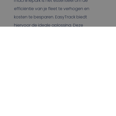
machinepark is het essentieel om de
efficiëntie van je fleet te verhogen en
kosten te besparen. EasyTrack biedt
hiervoor de ideale oplossing. Deze
innovatieve cloudoplossing stelt je in staat
om je voertuigen en machines nauwkeurig
te monitoren en te beheren met realtime
data, wat leidt tot een optimalisatie van
het gehele park.
Lees meer over EasyTrack