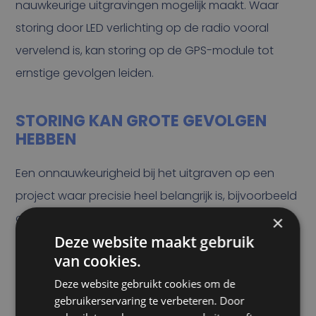
nauwkeurige uitgravingen mogelijk maakt. Waar
storing door LED verlichting op de radio vooral
vervelend is, kan storing op de GPS-module tot
ernstige gevolgen leiden.
STORING KAN GROTE GEVOLGEN
HEBBEN
Een onnauwkeurigheid bij het uitgraven op een
project waar precisie heel belangrijk is, bijvoorbeeld
omdat er overal kabels in de grond liggen, kan
×
Deze website maakt gebruik
zomaar grote gevolgen hebben. Als er per ongeluk
van cookies.
een kabel geraakt wordt, en de stroom overal in de
Deze website gebruikt cookies om de
buurt uitvalt, leidt dit niet alleen tot vertraging van
gebruikerservaring te verbeteren. Door
de werkzaamheden, maar ook tot boetes die hoog