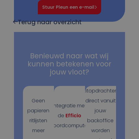
Stuur Pleun een e-mail
Terug naar overzicht
Benieuwd naar wat wij
kunnen betekenen voor
jouw vloot?
Ritopdrachten
Geen
direct vanuit
Integratie met
papieren
jouw
de
Efficio
ritlijsten
backoffice
boordcomputer
meer
worden