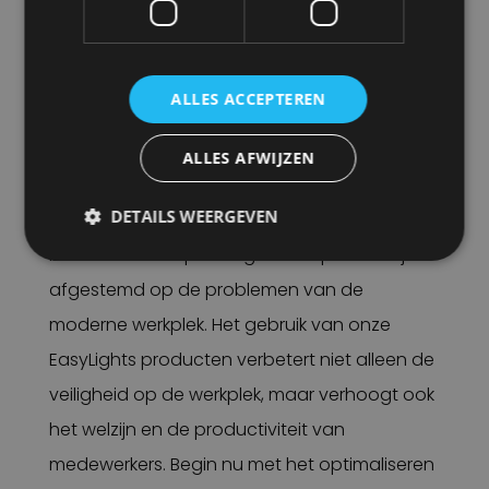
om jouw werkverlichting bij ons te kopen!
VEILIGHEID EN EFFICIËNTIE
ALLES ACCEPTEREN
Veilig werken met onze werkverlichting
betekent een investering in de kwaliteit en
ALLES AFWIJZEN
efficiëntie van werkprocessen. Rietveld
DETAILS WEERGEVEN
begrijpt het belang van goede verlichting en
biedt daarom oplossingen die speciaal zijn
afgestemd op de problemen van de
moderne werkplek. Het gebruik van onze
EasyLights producten verbetert niet alleen de
veiligheid op de werkplek, maar verhoogt ook
het welzijn en de productiviteit van
medewerkers. Begin nu met het optimaliseren