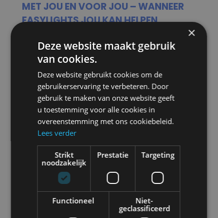
MET JOU EN VOOR JOU – WANNEER
EASYLIGHTS JOU KAN HELPEN
×
Rietveld is er trots op jou in verschillende
Deze website maakt gebruik
sectoren te kunnen helpen door haar
van cookies.
samenwerking met Nordic Lights. Wij bieden
Deze website gebruikt cookies om de
jou bijvoorbeeld
gebruikerservaring te verbeteren. Door
gebruik te maken van onze website geeft
Veiligheidsoplossingen voor de agrarische
u toestemming voor alle cookies in
sector.
overeenstemming met ons cookiebeleid.
Lees verder
Voertuigmanagement voor bouwbedrijven.
Ondersteuning voor beveiliging en
Strikt
Prestatie
Targeting
hulpdiensten.
noodzakelijk
Dus wil je in jouw branche inzetten op meer
Functioneel
Niet-
geclassificeerd
veiligheid op de werkvloer, kies er dan voor