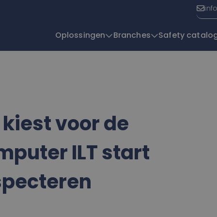
inf
Oplossingen
Branches
Safety catalo
T
 kiest voor de
mputer ILT start
nspecteren