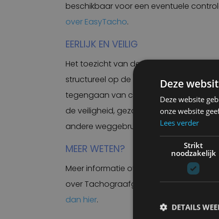
beschikbaar voor een eventuele controle
over EasyTacho
.
EERLIJK EN VEILIG
Het toezicht van de ILT richt zich op eerl
structureel op de regels voor onder ander
Deze websit
tegengaan van concurrentievervalsing 
Deze website geb
de veiligheid, gezondheid en het welzijn
onze website gee
Lees verder
andere weggebruikers.
Strikt
MEER WETEN?
noodzakelijk
Meer informatie over
digitale inspecties 
over Tachograafgegevens op afstand u
dan hier
.
DETAILS WE