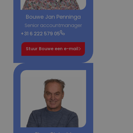
Bouwe Jan Penninga
Senior accountmanager
+31 6 222 579 05
Stuur Bouwe een e-mail