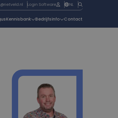
NL
o@rietveld.nl
Login Software
gus
Kennisbank
Bedrijfsinfo
Contact
Overzichtspagin