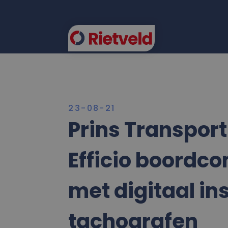
FLEE
23-08-21
Prins Transport
Efficio boordco
met digitaal i
tachografen