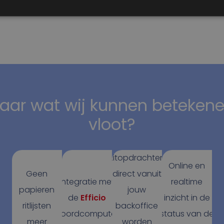
aar wat wij kunnen betekene
vloot?
Ritopdrachten
Online en
Geen
direct vanuit
Integratie met
realtime
papieren
jouw
de
Efficio
inzicht in de
ritlijsten
backoffice
boordcomputer
status van de
meer
worden