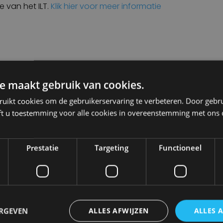
 van het ILT.
Klik hier voor meer informatie
ijk en veilig wegvervoer. De ILT handhaaft
e rij- en rusttijden met als doel: het
e maakt gebruik van cookies.
in de transportsector, het waarborgen van
ruikt cookies om de gebruikerservaring te verbeteren. Door gebr
 van chauffeurs én de veiligheid van
ft u toestemming voor alle cookies in overeenstemming met ons 
Prestatie
Targeting
Functioneel
van het ILT vindt u hier
. Wilt u meer weten
itlezen met
EasyTacho van Rietveld, klik
ERGEVEN
ALLES AFWIJZEN
ALLES 