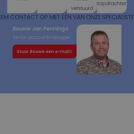
ritopdrachten.
verstuurd
EEM CONTACT OP MET ÉÉN VAN ONZE SPECIALISTE
Bouwe Jan Penninga
Senior accountmanager
Stuur Bouwe een e-mail