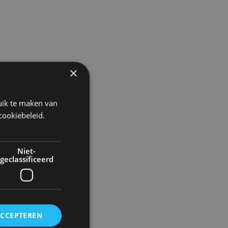
×
uik te maken van
cookiebeleid.
Niet-
geclassificeerd
ACCEPTEREN