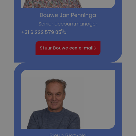
Bouwe Jan Penninga
Senior accountmanager
+31 6 222 579 05
Stuur Bouwe een e-mail
Pleun Rietveld