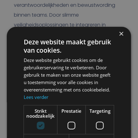
verantwoordelijkheden en bewustwording
binnen teams. Door slimme
veiligheidsoplossingen te integreren in
×
machines en voertuigen, ontstaat er een
Deze website maakt gebruik
extra beschermlaag voor medewerkers én
van cookies.
organisatie.
Deze website gebruikt cookies om de
gebruikerservaring te verbeteren. Door
Tijdens het event laten we zien hoe
gebruik te maken van onze website geeft
innovatieve detectie- en veiligheidssystemen
u toestemming voor alle cookies in
bijdragen aan:
overeenstemming met ons cookiebeleid.
Lees verder
Minder risico op aanrijdingen
Strikt
Prestatie
Targeting
Meer bewustwording op de werkvloer
noodzakelijk
Ondersteuning van machinisten in drukke
omgevingen