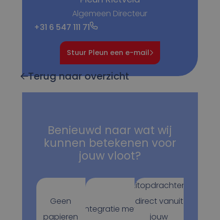
Algemeen Directeur
+31 6 547 111 71
Stuur Pleun een e-mail
Terug naar overzicht
Benieuwd naar wat wij
kunnen betekenen voor
jouw vloot?
Ritopdrachten
Geen
direct vanuit
Integratie met
papieren
jouw