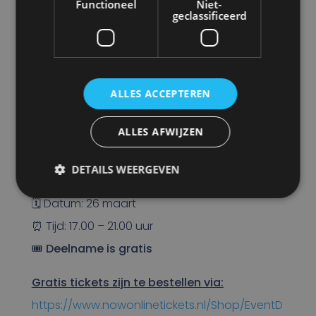
Functioneel
Niet-
Toekomstbestendige inzet van elektrisch
geclassificeerd
materieel
ALLES ACCEPTEREN
Praktische informatie
ALLES AFWIJZEN
📍 Locatie: Grondverzetbedrijf Oosterveld B.V.,
DETAILS WEERGEVEN
Bornerbroek
🗓 Datum: 26 maart
⏰ Tijd: 17.00 – 21.00 uur
🎟
Deelname is gratis
Gratis tickets zijn te bestellen via:
https://www.nowonlinetickets.nl/Shop/EventD