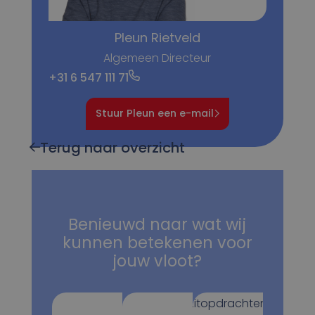
Pleun Rietveld
Algemeen Directeur
+31 6 547 111 71
Stuur Pleun een e-mail
Terug naar overzicht
Benieuwd naar wat wij
kunnen betekenen voor
jouw vloot?
Ritopdrachten