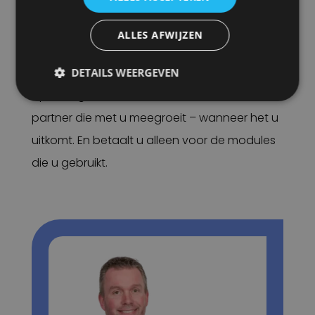
Met ruim 25 jaar ervaring met
fleetmanagement weten we bij Rietveld wat
ALLES AFWIJZEN
een transportonderneming nodig heeft.
Daarom werken we met modulaire
DETAILS WEERGEVEN
oplossingen, zo heeft u de flexibiliteit van een
partner die met u meegroeit – wanneer het u
uitkomt. En betaalt u alleen voor de modules
die u gebruikt.