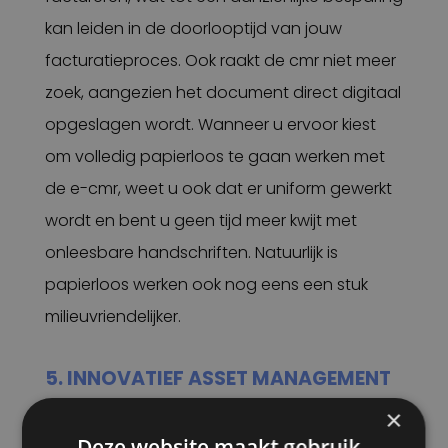
kan leiden in de doorlooptijd van jouw
facturatieproces. Ook raakt de cmr niet meer
zoek, aangezien het document direct digitaal
opgeslagen wordt. Wanneer u ervoor kiest
om volledig papierloos te gaan werken met
de e-cmr, weet u ook dat er uniform gewerkt
wordt en bent u geen tijd meer kwijt met
onleesbare handschriften. Natuurlijk is
papierloos werken ook nog eens een stuk
milieuvriendelijker.
5. INNOVATIEF ASSET MANAGEMENT
×
Met EasyAsset van Rietveld combineert u
materieelbeheer met jouw EasyTrack-
Deze website maakt gebruik