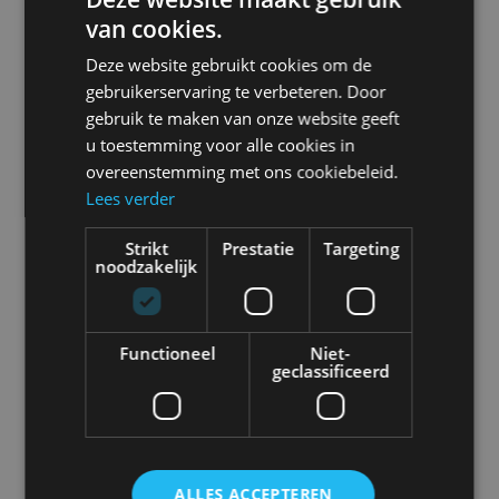
omgeving. Zo hoeft u maar 1 keer in te loggen
van cookies.
voor een compleet overzicht van jouw
Deze website gebruikt cookies om de
voertuigen, (bojouw)machines en materieel.
gebruikerservaring te verbeteren. Door
Verspil geen tijd meer aan het zoeken naar
gebruik te maken van onze website geeft
jouw materieel! Raak nooit meer kostbare
u toestemming voor alle cookies in
assets kwijt met Asset Management.
overeenstemming met ons cookiebeleid.
Lees verder
Strikt
Prestatie
Targeting
noodzakelijk
Functioneel
Niet-
geclassificeerd
MODULAIRE OPLOSSINGEN
ALLES ACCEPTEREN