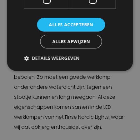
voertuig en omdat het LED licht de ogen niet
vermoeid, kun je er veel langer mee blijven
ALLES ACCEPTEREN
werken.
ALLES AFWIJZEN
TEGEN EEN STOOTJE KUNNEN
Behalve de lichtbron zijn er nog veel meer
DETAILS WEERGEVEN
factoren die de kwaliteit van een werklamp
bepalen. Zo moet een goede werklamp
onder andere waterdicht zijn, tegen een
stootje kunnen en lang meegaan. Al deze
eigenschappen komen samen in de LED
werklampen van het Finse Nordic Lights, waar
wij dat ook erg enthousiast over zijn.