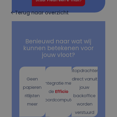
Stuur Pleun een e-mail
Terug naar overzicht
Benieuwd naar wat wij
kunnen betekenen voor
jouw vloot?
Ritopdrachten
Geen
direct vanuit
Integratie met
papieren
jouw
de
Efficio
ritlijsten
backoffice
boordcomputer
meer
worden
verstuurd