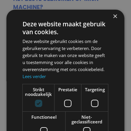
MACHINE?
×
LED WERKLAMPEN,
ZONDER TWIJFEL!
Deze website maakt gebruik
Niet voor niets adviseren wij onze klanten dan
van cookies.
ook altijd om voor LED werklampen te kiezen.
Deze website gebruikt cookies om de
Hoewel de aanschafprijs vaak hoger ligt dan
gebruikerservaring te verbeteren. Door
gebruik te maken van onze website geeft
die van halogeenlampen (maar weer lager
u toestemming voor alle cookies in
dan xenonlampen), betalen de voordelen
overeenstemming met ons cookiebeleid.
van LED verlichting zich heel snel terug.
Lees verder
Strikt
Prestatie
Targeting
Door de lange levensduur van de LED diodes
noodzakelijk
gaan deze in principe net zolang mee als het
voertuig zelf. Je hoeft dus nooit meer lampen
Functioneel
Niet-
te vervangen. Het lage energieverbruik is
geclassificeerd
terug te zien in het brandstofverbruik van het