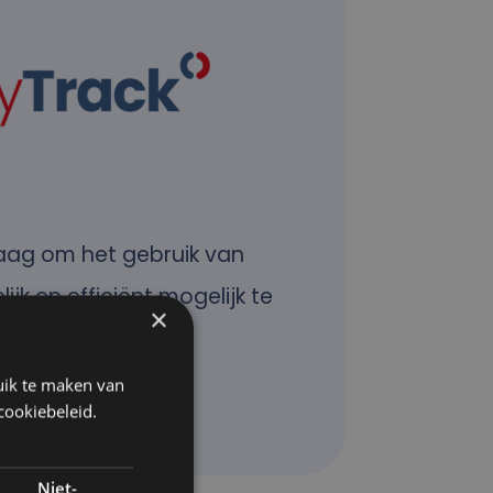
aag om het gebruik van
jk en efficiënt mogelijk te
×
uik te maken van
cookiebeleid.
ack tips & trucs
Niet-