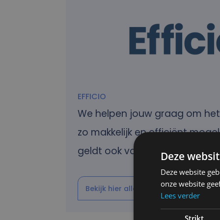
EFFICIO
We helpen jouw graag om het g
zo makkelijk en efficiënt mogel
geldt ook voor de scanner.
Deze websit
Deze website geb
onze website gee
Bekijk hier alle Efficio tips & trucs
Lees verder
Strikt