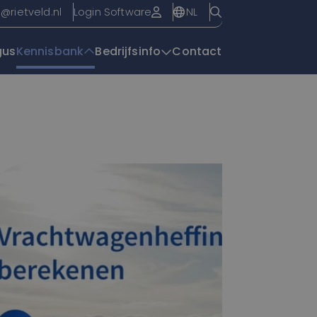
NL
o@rietveld.nl
Login Software
gus
Kennisbank
Bedrijfsinfo
Contact
Overzichtspagin