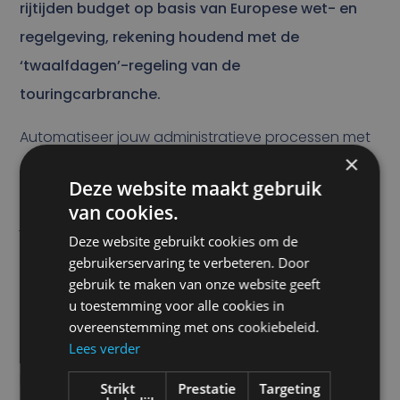
rijtijden budget op basis van Europese wet- en
regelgeving, rekening houdend met de
‘twaalfdagen’-regeling van de
touringcarbranche.
Automatiseer jouw administratieve processen met
×
onze
Efficio Coach Boordcomputer
.
Deze website maakt gebruik
Administratieve handelingen worden voor zowel
van cookies.
jouw chauffeurs als kantoorpersoneel aanzienlijk
Deze website gebruikt cookies om de
vereenvoudigd en tot een minimum beperkt.
gebruikerservaring te verbeteren. Door
gebruik te maken van onze website geeft
Rietveld en
Trip Software
werken al meer dan 5 jaar
u toestemming voor alle cookies in
samen in de touringcarbranche, waardoor wij in de
overeenstemming met ons cookiebeleid.
Lees verder
afgelopen jaren bij vele touringcarbedrijven onze
boordcomputer oplossingen succesvol hebben
Strikt
Prestatie
Targeting