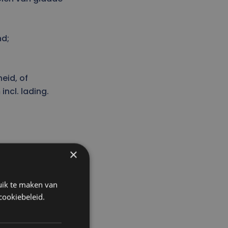
nd;
eid, of
ncl. lading.
×
uik te maken van
cookiebeleid.