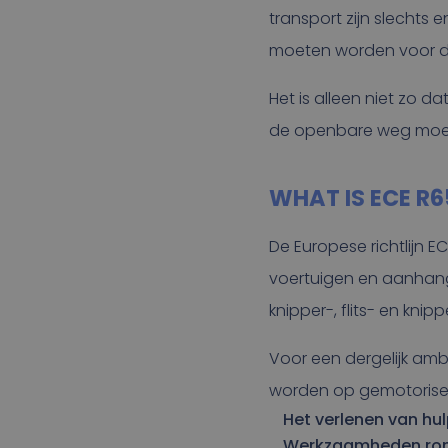
transport zijn slecht
moeten worden voor d
Het is alleen niet zo d
de openbare weg moete
WHAT IS ECE R6
De Europese richtlijn E
voertuigen en aanhangw
knipper-, flits- en kn
Voor een dergelijk ambe
worden op gemotorisee
Het verlenen van hu
Werkzaamheden rond