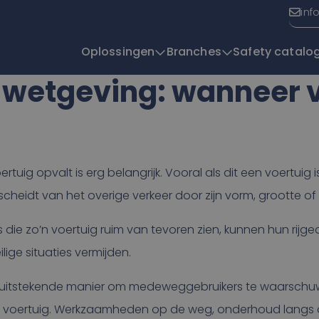
inf
Oplossingen
Branches
Safety catalo
wetgeving: wanneer v
T
ertuig opvalt is erg belangrijk. Vooral als dit een voertui
scheidt van het overige verkeer door zijn vorm, grootte of 
die zo’n voertuig ruim van tevoren zien, kunnen hun rijg
ige situaties vermijden.
en uitstekende manier om medeweggebruikers te waarsch
 voertuig. Werkzaamheden op de weg, onderhoud langs 