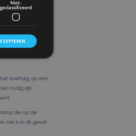
Niet-
geclassificeerd
ACCEPTEREN
rden op bovengenoemde
 nog niet aan de ECE
 het voertuig, op een
en nodig zijn,
eemt.
tslamp die op de
. Het is in dit geval