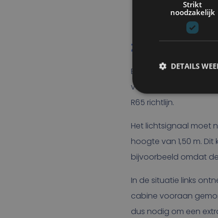
Strikt
noodzakelijk
ZICHTBAARHEID
DETAILS WE
Een flitslamp moet du
voertuigen bij boven
R65 richtlijn.
Het lichtsignaal moet 
hoogte van 1,50 m. Dit
bijvoorbeeld omdat de 
In de situatie links on
cabine vooraan gemonteer
dus nodig om een extra