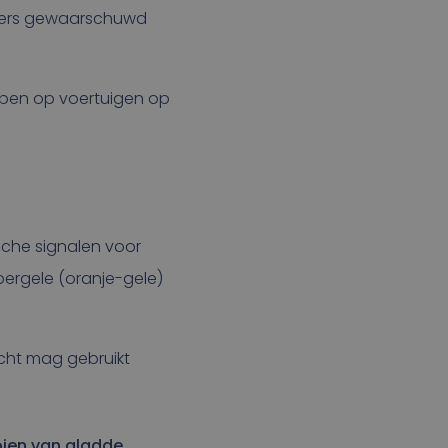
ikers gewaarschuwd
lampen op voertuigen op
ische signalen voor
bergele (oranje-gele)
icht mag gebruikt
ien van gladde