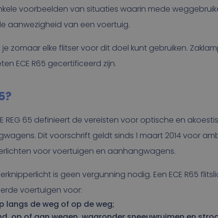
s enkele voorbeelden van situaties waarin mede weggebru
e aanwezigheid van een voertuig.
at je zomaar elke flitser voor dit doel kunt gebruiken. Zak
n ECE R65 gecertificeerd zijn.
5?
CE REG 65 definieert de vereisten voor optische en akoest
agens. Dit voorschrift geldt sinds 1 maart 2014 voor am
ipperlichten voor voertuigen en aanhangwagens.
rknipperlicht is geen vergunning nodig. Een ECE R65 flitsl
rde voertuigen voor:
lp langs de weg of op de weg;
, op of aan wegen, waaronder sneeuwruimen en stroo