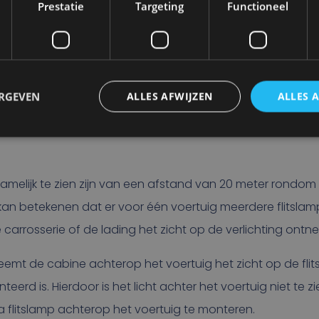
Prestatie
Targeting
Functioneel
 VOOR MEDEWEGGEBRUIKERS.
ERGEVEN
ALLES AFWIJZEN
ALLES 
s ECE R65 gecertificeerd zijn om gebruikt te mogen wo
genoemde werkzaamheden. Maar alleen daarmee voldoe je
namelijk te zien zijn van een afstand van 20 meter rondom
 kan betekenen dat er voor één voertuig meerdere flitslamp
carrosserie of de lading het zicht op de verlichting ontn
tneemt de cabine achterop het voertuig het zicht op de fli
d is. Hierdoor is het licht achter het voertuig niet te zien
 flitslamp achterop het voertuig te monteren.