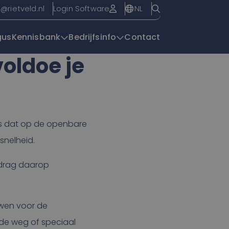
NL
o@rietveld.nl
Login Software
gus
Kennisbank
Bedrijfsinfo
Contact
oldoe je
Overzichtspagin
g is dat op de openbare
snelheid.
edrag daarop
uwen voor de
de weg of speciaal